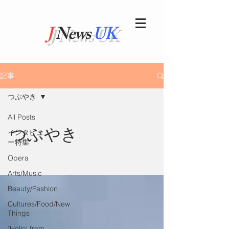
J
News
UK
記事
つぶやき
All Posts
つぶやき
インタビュ
ー特集
Opera
Arts/Music
Beauty/Fashion
Cultures/Food/New
Things
"Hello' from