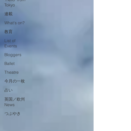
Tokyo
連載
What's on?
教育
List of
Events
Bloggers
Ballet
Theatre
今月の一枚
占い
英国／欧州
News
つぶやき