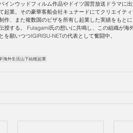
パインウッドフィルム作品やドイツ国営放送ドラマに出
て起業。その豪華客船会社キュナードにてクリエイティ
制作、また複数国のビザを所有し起業した実績をもとに
授する。 Futagami氏の想いに共鳴し、この組織が
を願いつつIGIRISU-NETの代表として奮闘中。
学
海外生活
山下結穂
起業