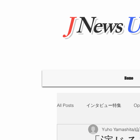
J
News
U
Home
All Posts
インタビュー特集
Op
Yuho Yamashita
"Hello' from Tokyo
連載