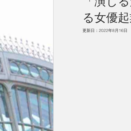
「演じる
る女優起
今月の一枚
占い
英国／欧
更新日：
2022年8月16日