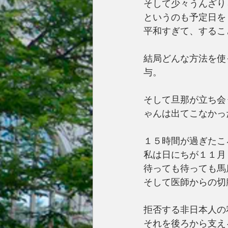
そして少々うんざり
というのも予定日を
平和すぎて、するこ
結局どんな方法を使
与。
そして旦那が立ち会
ゃんは出てこなかっ
１５時間が過ぎたこ
私は日にちが１１月
待っても待っても馬
そして医師からの切
拒否する非日本人の
それを後ろから支え