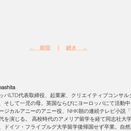
←　前回
　｜
続き　→
shita
ッパLTD代表取締役、起業家、クリエイティブコンサル
、そして一児の母。英国ならびにヨーロッパにて活動中
ージカルアニーのアニー役、NHK朝の連続テレビ小説
代を演じる。 高校時代のアメリア留学を経て同志社大
、ドイツ・フライブルグ大学留学後帰国せず卒業。自然