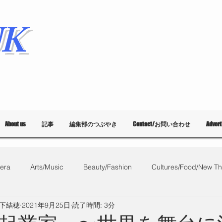
K
About us
記事
編集部のつぶやき
Contact/お問い合わせ
Adver
era
Arts/Music
Beauty/Fashion
Cultures/Food/New Th
/山下結穂
2021年9月25日
読了時間: 3分
What's on?
教育
List of Events
Bloggers
Ballet