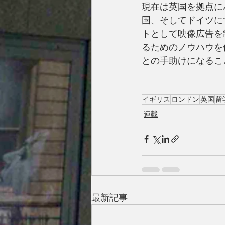
現在は英国を拠点に
国、そしてドイツに
トとして映像広告を
るためのノウハウを伝
との手助けになること
イギリス
ロンドン
英国
留
連載
最新記事