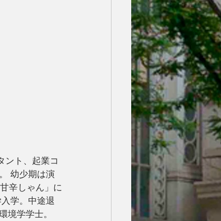
タント、起業コ
。 幼少期は演
「甘辛しゃん」に
学入学。中途退
環境学学士。 