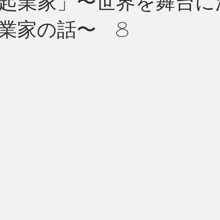
起業家」〜世界を舞台に
業家の話〜 8
州 News
つぶやき