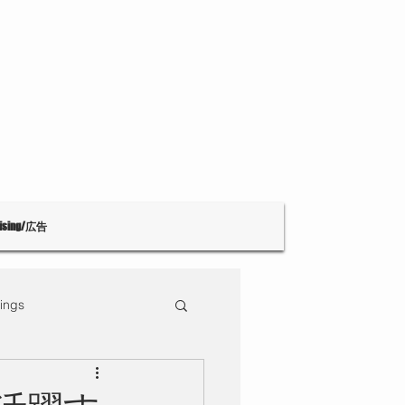
tising/広告
ings
Theatre