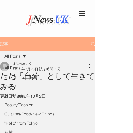
J
News
UK
記事
All Posts
J News UK
All Posts
2022年7月28日
読了時間: 2分
ただ「自分」として生きて
インタビュー特集
みる
Opera
Arts/Music
更新日：
2022年10月2日
Beauty/Fashion
Cultures/Food/New Things
"Hello' from Tokyo
連載