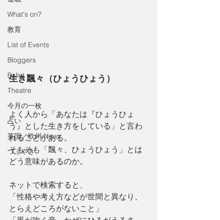
What's on?
教育
List of Events
Bloggers
Ballet
生き飄々（ひょうひょう）
Theatre
今月の一枚
よく人から「あなたは『ひょうひょ
占い
う』とした生き方をしている」と言わ
英国／欧州 News
れることがある。
そもそも「飄々、ひょうひょう」とは
つぶやき
どう意味があるのか。
ネットで検索すると、
「性格や考え方などが世間と異なり、
とらえどころがないこと」