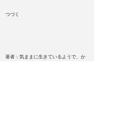
つづく
著者：気ままに生きているようで、か
なり計画性を持って無駄なく真面目に
生きていると思われるアラフィフ海外
在住者。
イギリス
英国
運命
留学
教育
人生
ただ「自分」として生きてみる
ひょうひょう
自分らしく
生き飄々
連載