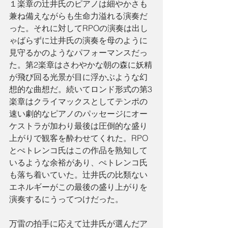
１楽章の辻井氏のピアノは細やかさも
兼ね備えながらも生命力溢れる演奏だ
った。それに対してRPOの演奏は出し
ゃばらずに辻井氏の演奏を母のように
見守るかのようなパフォーマンスだっ
た。第2楽章はさわやかな朝の森に妖精
が飛び回る光景が目に浮かぶような幻
想的な曲想だ。続いてロンド形式の第3
楽章はクライマックスとしてテンポの
速い劇的なピアノのパッセージにオー
ケストラが加わり最後は圧倒的な盛り
上がりで観客を酔わせてくれた。RPO
とぺトレンコ氏はこの作品を熟知して
いるような余裕があり、ぺトレンコ氏
も落ち着いていた。辻井氏の比類ない
エネルギーがこの最後の盛り上がりを
演奏するにうってつけだった。
万雷の拍手に応えて辻井氏が選んだア