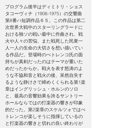
プログラム後半はディミトリ・ショス
タコーヴィチ（1906-1975）の交響曲
第8番ハ短調作品６５。この作品は第二
次世界大戦中のスターリングラードに
おける独ソの戦い最中に作曲され、戦
火や人々の苦悩、また戦死した民衆一
人一人の生命の大切さを想い描いてい
る作品だ。登場時のぺトレンコ氏の面
持ちが真剣だったのはテーマが重いた
めだったからか。戦火を表す怒涛のよ
うな不協和音と戦火の後、呆然自失す
るような静けさで締めくくられる第1楽
章はイングリッシュ・ホルンのソロ
と、最高の音響効果を誇るサントリー
ホールならではの打楽器の響きが印象
的だった。第2楽章のスケルツォではぺ
トレンコが楽しそうに指揮しているの
と打楽器の響きと切れの良い終わりが