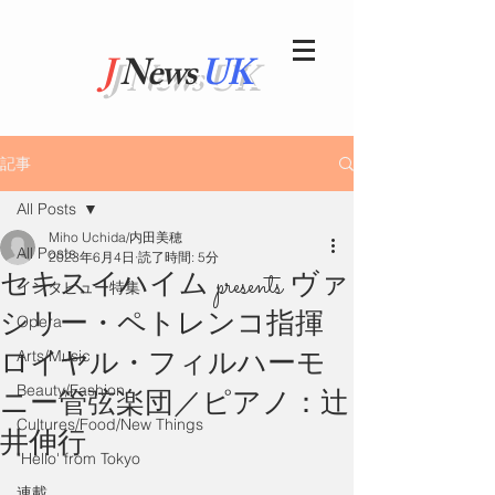
J
News
UK
記事
All Posts
Miho Uchida/内田美穂
All Posts
2023年6月4日
読了時間: 5分
セキスイハイム presents ヴァ
インタビュー特集
シリー・ペトレンコ指揮
Opera
ロイヤル・フィルハーモ
Arts/Music
Beauty/Fashion
ニー管弦楽団／ピアノ：辻󠄀
Cultures/Food/New Things
井伸行
"Hello' from Tokyo
連載