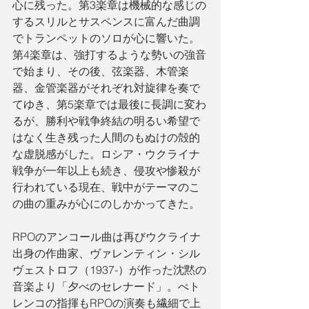
心に残った。第3楽章は機械的な感じの
するスリルとサスペンスに富んだ曲調
でトランペットのソロが心に響いた。
第4楽章は、強打するような勢いの強音
で始まり、その後、弦楽器、木管楽
器、金管楽器がそれぞれ対旋律を奏で
てゆき、第5楽章では最後に長調に変わ
るが、勝利や戦争終結の明るい希望で
はなく生き残った人間のもぬけの殻的
な虚脱感がした。ロシア・ウクライナ
戦争が一年以上も続き、侵攻や惨殺が
行われている現在、戦中がテーマのこ
の曲の重みが心にのしかかってきた。
RPOのアンコール曲は再びウクライナ
出身の作曲家、ヴァレンティン・シル
ヴェストロフ（1937-）が作った沈黙の
音楽より「夕べのセレナード」。ぺト
レンコの指揮もRPOの演奏も繊細で上