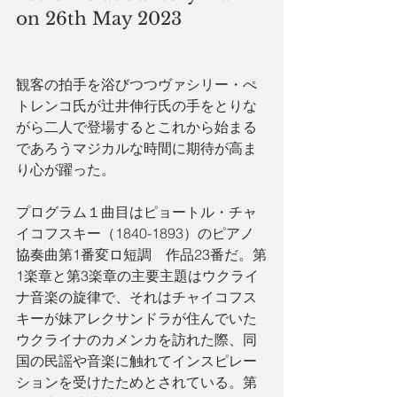
on 26th May 2023
観客の拍手を浴びつつヴァシリー・ぺ
トレンコ氏が辻井伸行氏の手をとりな
がら二人で登場するとこれから始まる
であろうマジカルな時間に期待が高ま
り心が躍った。
プログラム１曲目はピョートル・チャ
イコフスキー（1840-1893）のピアノ
協奏曲第1番変ロ短調　作品23番だ。第
1楽章と第3楽章の主要主題はウクライ
ナ音楽の旋律で、それはチャイコフス
キーが妹アレクサンドラが住んでいた
ウクライナのカメンカを訪れた際、同
国の民謡や音楽に触れてインスピレー
ションを受けたためとされている。第