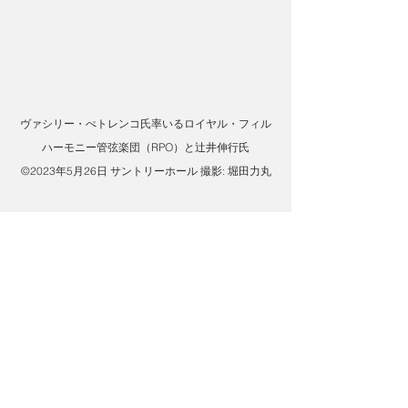
ヴァシリー・ぺトレンコ氏率いるロイヤル・フィル
ハーモニー管弦楽団（RPO）と辻井伸行氏
©2023年5月26日 サントリーホール 撮影: 堀田力丸