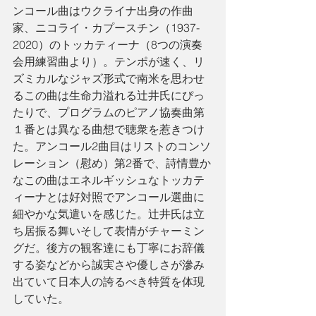
ンコール曲はウクライナ出身の作曲
家、ニコライ・カプースチン（1937-
2020）のトッカティーナ（8つの演奏
会用練習曲より）。テンポが速く、リ
ズミカルなジャズ形式で南米を思わせ
るこの曲は生命力溢れる辻井氏にぴっ
たりで、プログラムのピアノ協奏曲第
１番とは異なる曲想で聴衆を惹きつけ
た。アンコール2曲目はリストのコンソ
レーション（慰め）第2番で、詩情豊か
なこの曲はエネルギッシュなトッカテ
ィーナとは好対照でアンコール選曲に
細やかな気遣いを感じた。辻井氏は立
ち居振る舞いそして表情がチャーミン
グだ。後方の観客達にも丁寧にお辞儀
する姿などから誠実さや優しさが滲み
出ていて日本人の誇るべき特質を体現
していた。