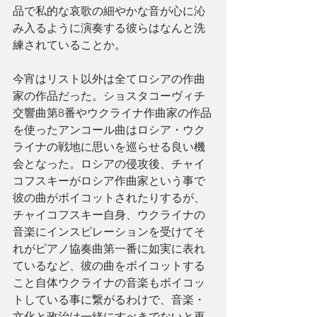
品で私的な哀歌の細やかな音が心に沁
み入るように演奏する彼らはなんと洗
練されていることか。
今宵はリスト以外は全てロシアの作曲
家の作品だった。ショスタコーヴィチ
交響曲第8番やウクライナ作曲家の作品
を使ったアンコール曲はロシア・ウク
ライナの戦地に思いを巡らせる良い機
会となった。ロシアの侵攻後、チャイ
コフスキーがロシア作曲家という事で
彼の曲がボイコットされたりするが、
チャイコフスキー自身、ウクライナの
音楽にインスピレーションを受けてそ
れがピアノ協奏曲第一番に如実に表れ
ているなど、彼の曲をボイコットする
こと自体ウクライナの音楽もボイコッ
トしている事に繋がるわけで、音楽・
文化と政治は一緒にすべきでないと再