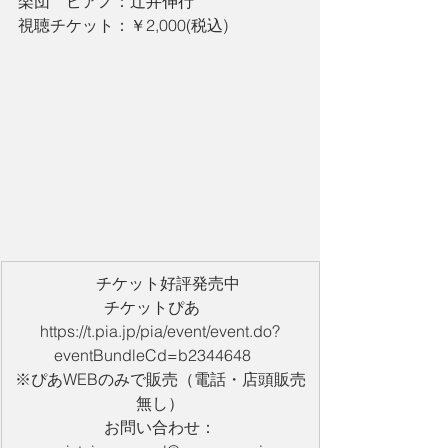
楽団　ピアノ：辻󠄀井伸行
視聴チケット：￥2,000(税込) 
​　チケット好評発売中
チケットぴあ　
https://t.pia.jp/pia/event/event.do?
eventBundleCd=b2344648　
※ぴあWEBのみで販売（電話・店頭販売
無し）
お問い合わせ：