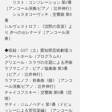
　　リスト：コンソレーション 第2番
［アンコール演奏/ピアノ：辻󠄀井伸行］
　　ショスタコーヴィチ：交響曲 第8
番
シルヴェストロフ：《沈黙の音楽》よ
り 夕べのセレナード［アンコール演
奏］
◆収録：5/27（土）愛知県芸術劇場コ
ンサートホール（プログラムA）
グリエール：スラヴの主題による序曲
ラフマニノフ：ピアノ協奏曲 第3番
［ピアノ：辻󠄀井伸行］
ラフマニノフ：前奏曲《鐘》［アンコ
ール演奏/ピアノ：辻󠄀井伸行］
チャイコフスキー：交響曲 第6番《悲
愴》
サティ：ジムノペディ 第1番（ドビュ
ッシーによる管弦楽編）［アンコール