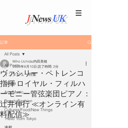
J
News
UK
記事
All Posts
Miho Uchida/内田美穂
All Posts
2023年8月10日
読了時間: 2分
ヴァシリー・ペトレンコ
インタビュー特集
指揮 ロイヤル・フィルハ
Opera
ーモニー管弦楽団ピアノ：
Arts/Music
Beauty/Fashion
辻󠄀井伸行 ≪オンライン有
Cultures/Food/New Things
料配信≫
"Hello' from Tokyo
連載