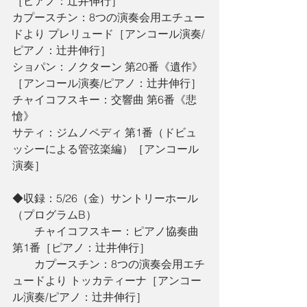
［ピアノ：辻󠄀井伸行］
カプースチン：8つの演奏会用エチュー
ドより プレリュード［アンコール演奏/
ピアノ：辻󠄀井伸行］
ショパン：ノクターン 第20番《遺作》
［アンコール演奏/ピアノ：辻󠄀井伸行］
チャイコフスキー：交響曲 第6番《悲
愴》
サティ：ジムノペディ 第1番（ドビュ
ッシーによる管弦楽編）［アンコール
演奏］
◆収録：5/26（金）サントリーホール
（プログラムB）
　　チャイコフスキー：ピアノ協奏曲 
第1番［ピアノ：辻󠄀井伸行］
　　カプースチン：8つの演奏会用エチ
ュードより トッカティーナ［アンコー
ル演奏/ピアノ：辻󠄀井伸行］