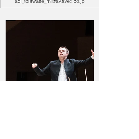
aci_toiawase_ml@av.avex.co.jp