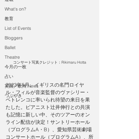
What's on?
教育
List of Events
Bloggers
Ballet
Theatre
コンサート写真クレジット：Rikimaru Hotta
今月の一枚
占い
2023年5月、イギリスの名門ロイヤ
英国／欧州 News
ル・フィルが音楽監督のヴァシリー・
つぶやき
ペトレンコに率いられ待望の来日を果
たした。ピアニスト辻井伸行との共演
も記憶に新しい中、そのツアーのオン
ライン配信が決定！サントリーホール
（プログラムA・B）、愛知県芸術劇場
コンサートホール（プログラムA）、所