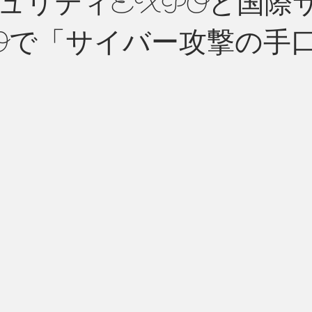
ュリティEXPOと国際
Oで「サイバー攻撃の手
州 News
つぶやき