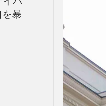
サイバ
口を暴