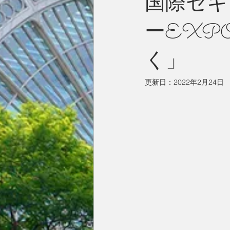
国際セキ
ーEXP
今月の一枚
占い
英国／欧
く」
更新日：
2022年2月24日