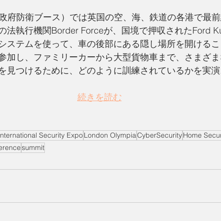
 Zone（政府防衛ブース）では英国の空、海、鉄道の各港で
執行機関Border Forceが、国境で押収されたFord 
システムを使って、車の後部にある隠し場所を開けるこ
参加し、ファミリーカーから大型貨物車まで、さまざま
を見つけるために、どのように訓練されているかを実演
続きを読む
International Security Expo
London Olympia
CyberSecurity
Home Secur
erence
summit