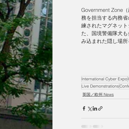
Government
務を担当する内務省の法
練されたマグネット
た、国境警備隊犬も
み込まれた隠し場所
International Cyber Expo
Live Demonstrations
Conf
英国／欧州 News