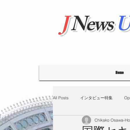
J
News
U
Home
All Posts
インタビュー特集
Op
Chikako Osawa-H
"Hello' from Tokyo
連載