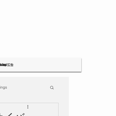
tising/広告
ings
Theatre