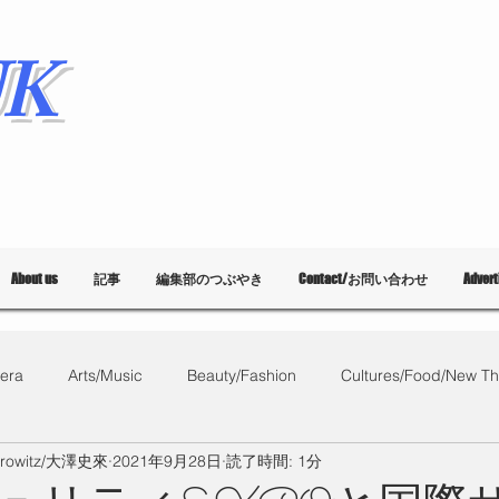
K
About us
記事
編集部のつぶやき
Contact/お問い合わせ
Adver
era
Arts/Music
Beauty/Fashion
Cultures/Food/New Th
orowitz/大澤史來
2021年9月28日
読了時間: 1分
What's on?
教育
List of Events
Bloggers
Ballet