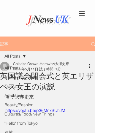
J
News
UK
記事
All Posts
Chikako Osawa-Horowitz/大澤史來
All Posts
2022年5月11日
読了時間: 1分
英国議会開会式と英エリザ
インタビュー特集
ベス女王の演説
Opera
Arts/Music
著：大澤史來
Beauty/Fashion
https://youtu.be/p36MnxSUhJM
Cultures/Food/New Things
"Hello' from Tokyo
連載