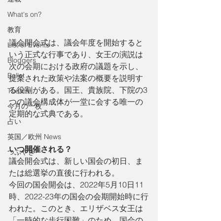
What's on?
教育
議会開会式は、議会年度を開始すると
List of Events
いう正式な行事であり、女王の演説は
Bloggers
次の会期における政府の議題を示し、
Ballet
提案された政策や法案の概要を説明す
る役割がある。国王、貴族院、下院の3
Theatre
つの議会構成体が一堂に会する唯一の
今月の一枚
定期的な式典である。
占い
英国／欧州 News
いつ開催される？
つぶやき
議会開会式は、新しい国会の初日、ま
たは総選挙の直後に行われる。
今回の国会開会は、2022年5月10日11
時、2022-23年の国会の会期開始時に行
われた。このとき、エリザベス女王は
「一時的な歩行困難」のため、国会の