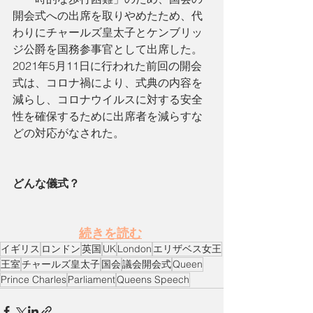
開会式への出席を取りやめたため、代
わりにチャールズ皇太子とケンブリッ
ジ公爵を国務参事官として出席した。
2021年5月11日に行われた前回の開会
式は、コロナ禍により、式典の内容を
減らし、コロナウイルスに対する安全
性を確保するために出席者を減らすな
どの対応がなされた。
どんな儀式？
続きを読む
イギリス
ロンドン
英国
UK
London
エリザベス女王
王室
チャールズ皇太子
国会
議会開会式
Queen
Prince Charles
Parliament
Queens Speech