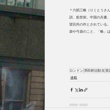
＊六韜三略（りくとうさ
訓、処世術。中国の兵書
望呂尚の作とされている
袋や弓袋のこと、「略」
ロンドン
澤田耕治
駐在
英
連載