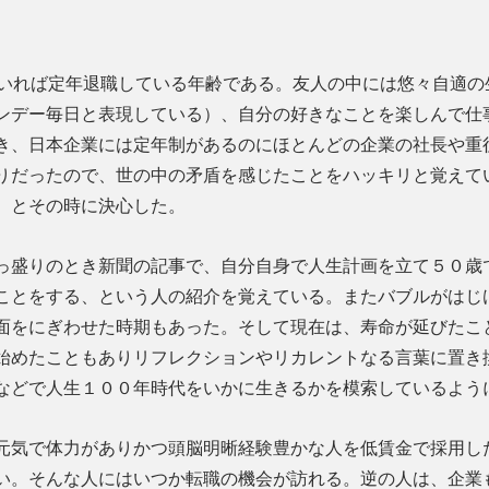
いれば定年退職している年齢である。友人の中には悠々自適の
ンデー毎日と表現している）、自分の好きなことを楽しんで仕
き、日本企業には定年制があるのにほとんどの企業の社長や重
りだったので、世の中の矛盾を感じたことをハッキリと覚えて
、とその時に決心した。
っ盛りのとき新聞の記事で、自分自身で人生計画を立て５０歳
ことをする、という人の紹介を覚えている。またバブルがはじ
面をにぎわせた時期もあった。そして現在は、寿命が延びたこ
始めたこともありリフレクションやリカレントなる言葉に置き
などで人生１００年時代をいかに生きるかを模索しているよう
元気で体力がありかつ頭脳明晰経験豊かな人を低賃金で採用し
い。そんな人にはいつか転職の機会が訪れる。逆の人は、企業