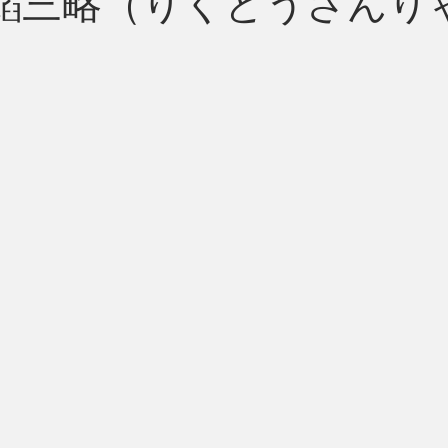
六韜三略（りくとうさんり
州 News
つぶやき