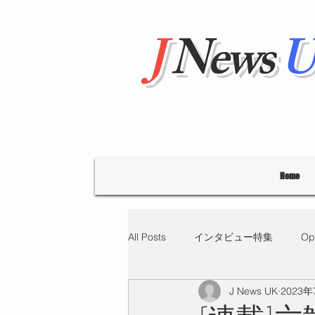
J
News
U
Home
All Posts
インタビュー特集
Op
J News UK
2023
"Hello' from Tokyo
連載