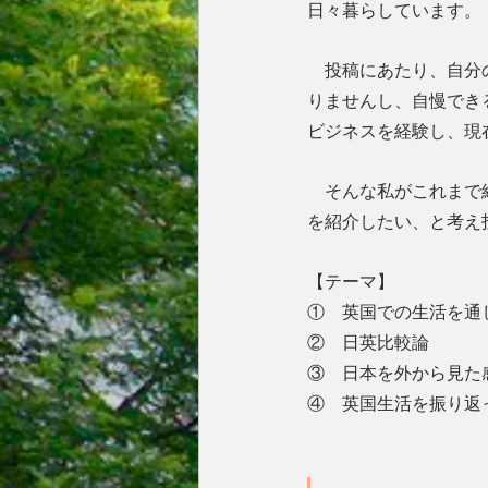
日々暮らしています。
　投稿にあたり、自分
りませんし、自慢でき
ビジネスを経験し、現
　そんな私がこれまで
を紹介したい、と考え
【テーマ】
①    英国での生活を
②    日英比較論
③    日本を外から見
④    英国生活を振り