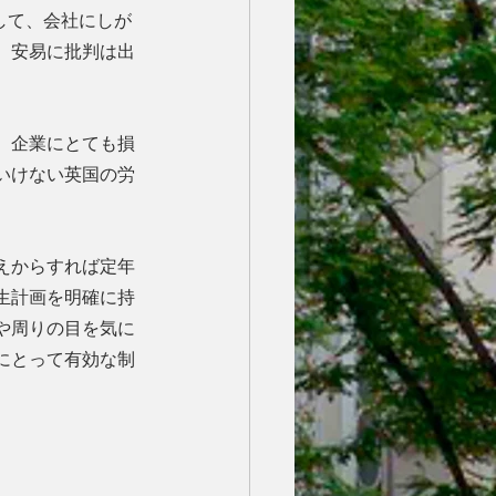
対して、会社にしが
、安易に批判は出
、企業にとても損
いけない英国の労
えからすれば定年
生計画を明確に持
や周りの目を気に
にとって有効な制