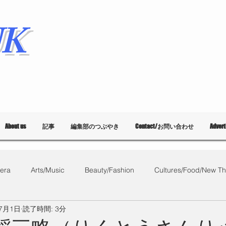
K
About us
記事
編集部のつぶやき
Contact/お問い合わせ
Adver
era
Arts/Music
Beauty/Fashion
Cultures/Food/New Th
年7月1日
読了時間: 3分
What's on?
教育
List of Events
Bloggers
Ballet