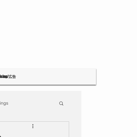
tising/広告
ings
Theatre