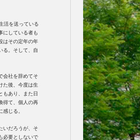
生活を送っている
事にしている者も
役はその定年の年
いる。そして、自
で会社を辞めてそ
けた後、今度は生
ともあり、また日
換得て、個人の再
に感じる。
たいだろうが、そ
も必要としないで