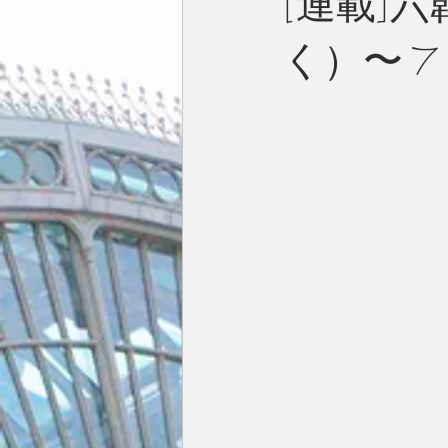
[連載]
く）〜 7
今月の一枚
占い
英国／欧