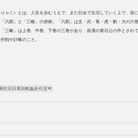
んりゃく）とは、人生を歩むうえで、また社会で生活していく上で、役
、「六韜」と「三略」の併称。「六韜」は文・武・竜・虎・豹・犬の六
。「三略」は上巻、中巻、下巻の三巻があり、前漢の黄石公の作とされ
は作戦や計略のこと。
国生活
日英比較論
赴任
定年