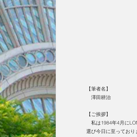
【筆者名】　
　澤田耕治
【ご挨拶】
　私は1984年4月に
選び今日に至っており