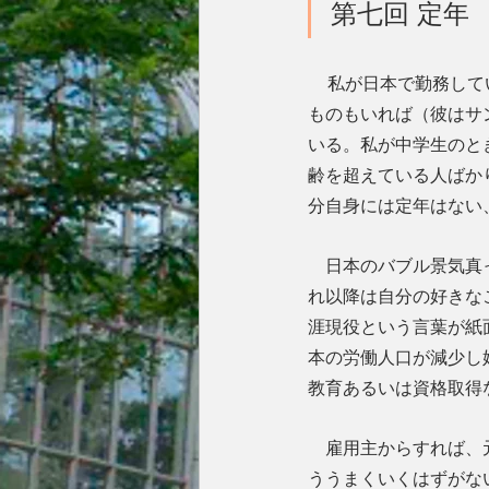
第七回 
定年
私が日本で勤務して
ものもいれば（彼はサ
いる。私が中学生のと
齢を超えている人ばか
分自身には定年はない
　日本のバブル景気真
れ以降は自分の好きな
涯現役という言葉が紙
本の労働人口が減少し
教育あるいは資格取得
　雇用主からすれば、
ううまくいくはずがな