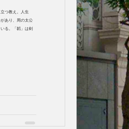
に立つ教え。人生
巻があり、周の太公
ている。「韜」は剣