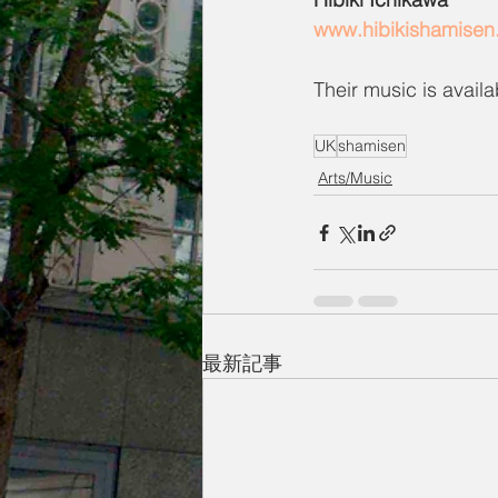
www.hibikishamise
Their music is availa
UK
shamisen
Arts/Music
最新記事