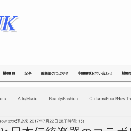
K
About us
記事
編集部のつぶやき
Contact/お問い合わせ
Adver
era
Arts/Music
Beauty/Fashion
Cultures/Food/New Th
orowitz/大澤史來
2017年7月22日
読了時間: 1分
What's on?
教育
List of Events
Bloggers
Ballet