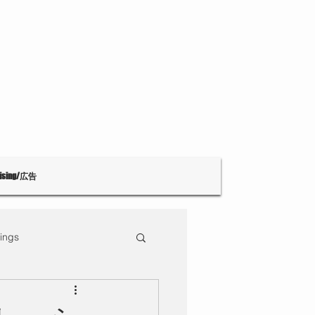
tising/広告
ings
Theatre