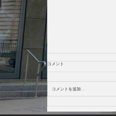
コメント
コメントを追加…
Dialogues With a World on Fire:
Art as Resistance and Healing