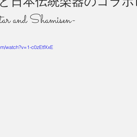
と日本伝統楽器のコラボ
r and Shamisen-
州 News
つぶやき
com/watch?v=1-c0zEtfXxE