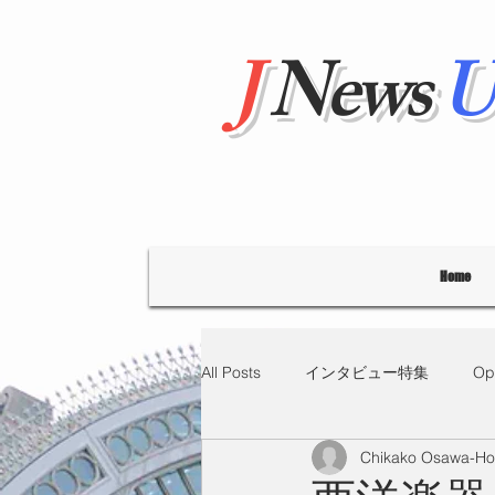
J
News
U
Home
All Posts
インタビュー特集
Op
Chikako Osawa-H
"Hello' from Tokyo
連載