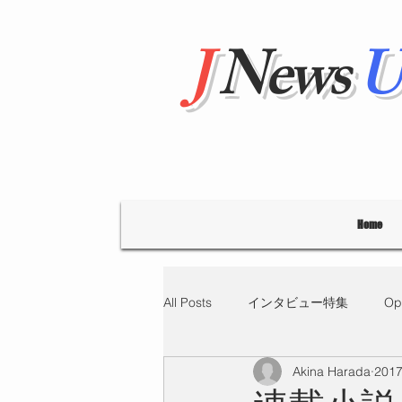
J
News
U
Home
All Posts
インタビュー特集
Op
Akina Harada
201
"Hello' from Tokyo
連載