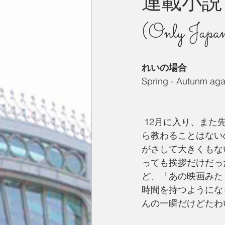
連載小説：Eve
(Only Japan
今月の一枚
占い
英国／欧
れいの場合
Spring - Autunm aga
 12月に入り、また先生が変わる時期になった。3月に帰国予定だった私はもうリチャードか
ら教わることはない
がさして大きくもな
っても挨拶だけだっ
ど、「あの映画みた
時間を持つようにな
んの一瞬だけどたわ