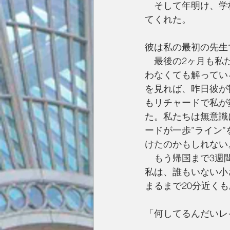
　そして年明け、学
てくれた。
彼は私の最初の先生
　最後の2ヶ月も私
わなくても解ってい
を見れば、昨日彼が
もリチャードで私が
た。私たちは無意識
ードが一歩”ライン
けたのかもしれない
　もう帰国まで3週
私は、誰もいない小
まるまで20分近く
「何してるんだいレ