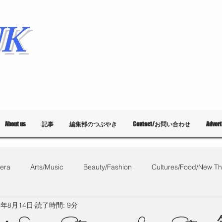
K
About us
記事
編集部のつぶやき
Contact/お問い合わせ
Adver
era
Arts/Music
Beauty/Fashion
Cultures/Food/New Th
7年8月14日
読了時間: 9分
What's on?
教育
List of Events
Bloggers
Ballet