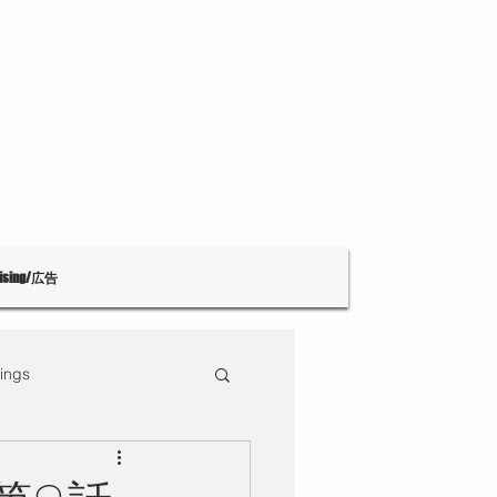
tising/広告
ings
Theatre