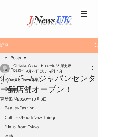
J
News
UK
記事
All Posts
Chikako Osawa-Horowitz/大澤史來
All Posts
2017年9月22日
読了時間: 1分
Japan Centre ジャパンセンタ
インタビュー特集
ー新店舗オープン！
Opera
Arts/Music
更新日：
2020年10月3日
Beauty/Fashion
Cultures/Food/New Things
"Hello' from Tokyo
連載