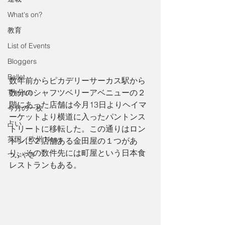
What's on?
教育
List of Events
Bloggers
Ballet
数年前からピカデリーサーカス駅から
数分のシャフツベリーアベニューの２
Theatre
階にあった店舗は今月13日よりヘイマ
今月の一枚
ーケットより横道に入ったパントンス
占い
トリートに移転した。この通りはロン
英国／欧州 News
ドンに２店舗ある金田屋の１つがあ
り、その数件先には町屋という日本食
つぶやき
レストランもある。