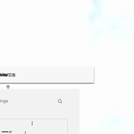
tising/広告
ings
Theatre