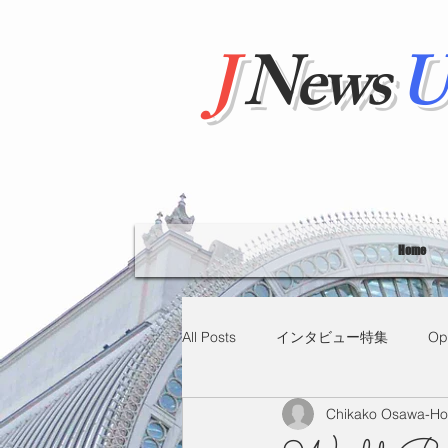
J
News
U
Home
All Posts
インタビュー特集
Op
Chikako Osawa-H
"Hello' from Tokyo
連載