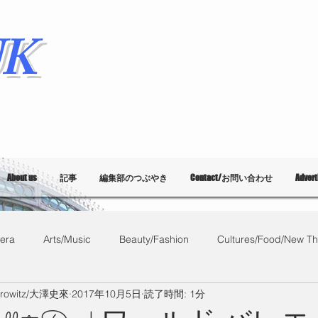
K
About us
記事
編集部のつぶやき
Contact/お問い合わせ
Adver
era
Arts/Music
Beauty/Fashion
Cultures/Food/New Th
orowitz/大澤史來
2017年10月5日
読了時間: 1分
What's on?
教育
List of Events
Bloggers
Ballet