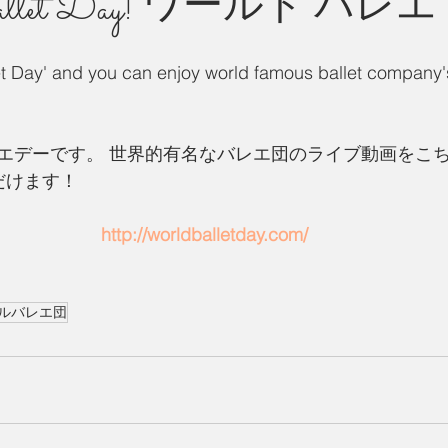
allet Day! ワールド バレエ
州 News
つぶやき
et Day' and you can enjoy world famous ballet company'
エデーです。 世界的有名なバレエ団のライブ動画をこ
だけます！
http://worldballetday.com/
ルバレエ団