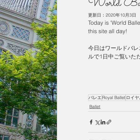
World B
更新日：
2020年10月3日
今月の一枚
占い
英国／欧
Today is 'World Ball
this site all day!
今日はワールドバレ
ルで1日中ご覧いた
バレエ
Royal Ballet
ロイヤ
Ballet