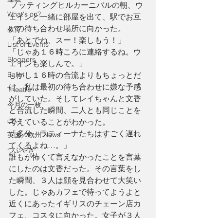
 ノッティングヒルカーニバルの朝、ウ
What's on?
ェインと一緒に部屋を出て、駅でお互
いの待ち合わせ場所に向かった。
教育
「あとでね、スー！楽しもう！」
List of Events
「じゃあ１６時ころに連絡するね。ウ
Bloggers
ェインも楽しんで。」 
Ballet
しかし１６時の合流よりもちょっとだ
け、私は最初の待ち合わせに嫌な予感
Theatre
がしていた。そしてレイちゃんと文香
今月の一枚
と合流した瞬間、二人とも同じことを
占い
考えていることがわかった。
「多分、ラティーナたちはすごく遅れ
英国／欧州 News
てくるよね…。」
つぶやき
誰もが怖くて言えなかったことを言葉
にしたのは文香だった。その言葉をし
た瞬間、３人は顔を見合わせて大笑い
した。じゃあカフェで待ってようよと
近くにあったイギリスのチェーン店カ
フェ、コスタに向かった。女子が３人