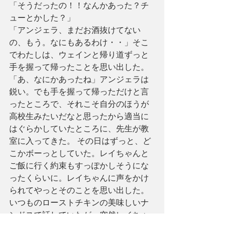
「そうだったの！！なんかあった？チ
ューとかした？」
「アンジェラ、まだお酒抜けてない
の、もう。なにもあるわけ・・」そこ
でわたしは、ウェインと帰り道ずっと
手を握って帰ったことを思い出した。
「あ、なにかあったね」アンジェラは
鋭い。でも手を握って帰っただけと言
ったところで、それこそ自分のほうが
高校生みたいだなと思ったから適当に
はぐらかしていたところに、先生が教
室に入ってきた。 その日はずっと、ど
こかボーっとしていた。レイちゃんと
ご飯に行く約束もすっぽかしそうにな
ったくらいに。レイちゃんに声をかけ
られてやっとそのことを思い出した。
いつものローストチキンの美味しいナ
ンドスで話していたが、突然レイちゃ
んからツッコミがはいった。