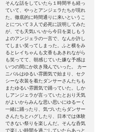
そんな話をしていたら１時間半も経っ
ていて、やっとアンジェラたちが現れ
た。徹底的に時間通りに来いというこ
とについて３人で必死に説明してみた
が、でも天気いいから今日を楽しもう
よのアンジェラの一言で、なんか許し
てしまい笑ってしまった。ふと横をみ
るとレイちゃんも文香もあきれながら
も笑ってて、朝感じていた嫌な予感は
いつの間にか吹き飛んでいった。 カー
ニバルはゆるい雰囲気で始まり、セク
シーな衣装を着たダンサーさんたちも
またゆるい雰囲気で踊っていた。しか
しアンジェラが言っていたとおり天気
がよいからみんな思い思いにゆるーく
一緒に踊ったり、気づいたらダンサー
さんたちとハグしたり、日本では体験
できない祭りを楽しんだ。そんな呑気
で楽しい時間を過ごしていたらあっと