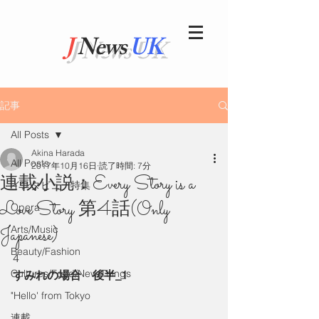
J
News
UK
記事
All Posts
Akina Harada
All Posts
2017年10月16日
読了時間: 7分
連載小説：Every Story is a
インタビュー特集
Love Story 第4話(Only
Opera
Japanese)
Arts/Music
Beauty/Fashion
4
Cultures/Food/New Things
すみれの場合　後半_1
"Hello' from Tokyo
連載