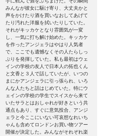
手に転んで酒をぶちまけた。その瞬間
みんなが彼女に駆け寄り、大丈夫かと
声をかけたり酒を買いなおしてあげて
たり汚れた洋服を拭いたりしていた。
それがキッカケとなり雰囲気が一変
し、一気に打ち解け始めた。キッカケ
を作ったアンジェラはやはり人気者
で、ここでも遺憾なくその人たらしっ
ぷりを発揮していた。私も最初はウェ
インの学校の友人で日本人の拓也くん
と文香と３人で話していたが、いつの
まにかアンジェラに引っ張られ、いろ
んな人たちと話はじめていた。特にウ
ェインの学校の学生でスイスから来て
いたサラとはおしゃれが好きという共
通点もあり、すぐに意気投合、アンジ
ェラと今ここにいない可哀想なれいち
ゃんも含めてロンドンお買い物ツアー
開催が決定した。みんながそれぞれ楽