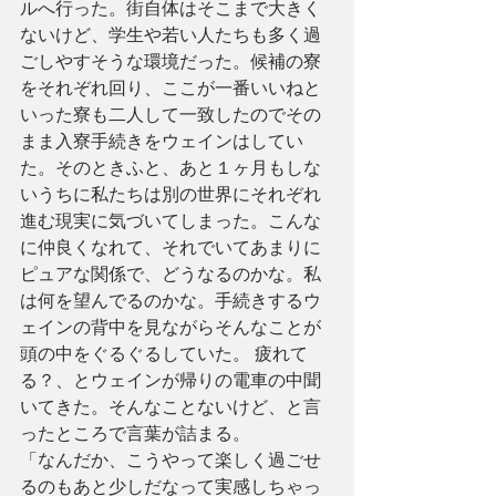
ルへ行った。街自体はそこまで大きく
ないけど、学生や若い人たちも多く過
ごしやすそうな環境だった。候補の寮
をそれぞれ回り、ここが一番いいねと
いった寮も二人して一致したのでその
まま入寮手続きをウェインはしてい
た。そのときふと、あと１ヶ月もしな
いうちに私たちは別の世界にそれぞれ
進む現実に気づいてしまった。こんな
に仲良くなれて、それでいてあまりに
ピュアな関係で、どうなるのかな。私
は何を望んでるのかな。手続きするウ
ェインの背中を見ながらそんなことが
頭の中をぐるぐるしていた。 疲れて
る？、とウェインが帰りの電車の中聞
いてきた。そんなことないけど、と言
ったところで言葉が詰まる。
「なんだか、こうやって楽しく過ごせ
るのもあと少しだなって実感しちゃっ