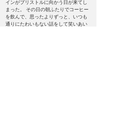
インがブリストルに向かう日が来てし
まった。 その日の朝ふたりでコーヒー
を飲んで、思ったよりずっと、いつも
通りにたわいもない話をして笑いあい
ながらパディントン駅に向かった。そ
れでもウェインが乗る電車が来た瞬間
涙が出てきてしまった。気づかれない
ようにしたかったけど、すぐウェイン
にばれてしまった。
そして思いっきり強くハグしてくれ
て、キスをした。
「スーやってみよう。難しいことはわ
かってるけど、でも半年一緒に生活し
てきた僕たちならできるんじゃないか
な。」「ウェイン、思ってるよりすご
く難しいと思う。」
「それでも、やってみる価値はあるだ
ろ？」
「…うん、やってみる。やらないとい