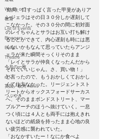
What's on?
 結局、口すっぱく言った甲斐がありア
ンジェラはその日３０分しか遅刻して
教育
こなかった。その３０分の間に初対面
List of Events
のレイちゃんとサラはお互い打ち解け
Bloggers
ることができて、内心遅刻も時には悪
くないかもなんて思っていたらアンジ
Ballet
ェラが来た瞬間そっくりそのまま
Theatre
「レイとサラが仲良くなったんだから
今月の一枚
それでいいじゃん。さ、買い物！」
占い
と言ったので、もうおかしくておかし
くて仕方なかった。リージェントスト
英国／欧州 News
リートからオックスフォードサーカス
つぶやき
へ、そのままボンドストリート、マー
ブルアーチのほうへ抜けていく。一息
つく頃には４人とも両手には抱えきれ
ないほどの紙袋を持ったまま心地の良
い疲労感に襲われていた。
「おなかすいたー！なにか食べよ