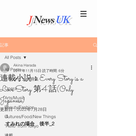
J
News
UK
記事
All Posts
Akina Harada
All Posts
2017年11月15日
読了時間: 6分
連載小説：Every Story is a
インタビュー特集
Love Story 第4’話(Only
Opera
Japanese)
Arts/Music
Beauty/Fashion
更新日：
2022年7月28日
4
Cultures/Food/New Things
すみれの場合　後半_2
"Hello' from Tokyo
連載