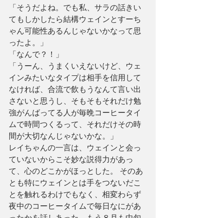
「そうだよね。でも私、サラの話きい
てもしかしたら結構ウェインとすーち
ゃん可能性あるんじゃないかなって思
ったよ。」
「なんで？！」
「うーん、うまくいえないけど、ウェ
インみたいなタイプは相手を信用して
なければ、合流で飲もうなんて言い出
さないと思うし、そもそもそれだけ勉
強がんばってる人が毎晩コーヒータイ
ムで時間つくるって、それだけその時
間が大切なんじゃないかな。」
レイちゃんの一言は、ウェインと会っ
ていないからこそ妙な説得力があっ
て、心のどこかがほっとした。 そのあ
とも特にウェインとは手をつないだこ
とを触れるわけでもなく、相変わらず
夜中のコーヒータイムで毎日なにがあ
ったかを話しあった。もう８月も中旬