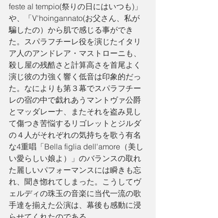
feste al tempio(祭りの日にはいつも)」
や、「V'hoingannato(お父さん、私が
騙したの）から肌で感じる事ができ
た。スパラフチーレ役を演じたイタリ
ア人のアンドレア・マストローニも、
殺し屋の残酷さと計算高さを首尾よく
演じ彼の力強く響く低音は印象的だっ
た。なによりも第３幕でスパラフチー
レの宿の中で戯れあうマントヴァ公爵
とマッダレーナ、またそれを盗み見し
て傷つき苦悩するリゴレットとジルダ
の４人がそれぞれの気持ちを歌う有名
な4重唱「Bella figlia dell'amore（美し
い愛らしい娘よ）」のバランスの取れ
た麗しいパフォーマンスには瞬きも忘
れ、聞き惚れてしまった。こうしてヴ
ェルディの珠玉の音楽に当代一流の歌
手達を揃えた公演は、幕後も感動に浸
らせてくれたのである。