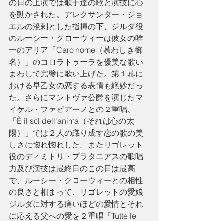
の日の上演では歌手達の歌と演技に心
を動かされた。アレクサンダー・ジョ
エルの溌剌とした指揮の下、ジルダ役
のルーシー・クローウィーは彼女の唯
一のアリア「Caro nome（慕わしき御
名）」のコロラトゥーラを優美な歌い
まわしで完璧に歌い上げた。第１幕に
おける早乙女の恋する表情も絶妙だっ
た。さらにマントヴァ公爵を演じたマ
イケル・ファビアーノとの２重唱、
「È il sol dell'anima（それは心の太
陽）」では２人の織り成す恋の歌の美
しさに惚れ惚れした。またリゴレット
役のディミトリ・プラタニアスの歌唱
力及び演技は最終日のこの日は最高
で、ルーシー・クローウィーとの相性
の良さと相まって、リゴレットの愛娘
ジルダに対する痛いほどの愛情とそれ
に応える父への愛を２重唱「Tutte le 