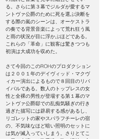
る。さらに第３幕でジルダが愛するマ
ントヴァ公爵のために死を選ぶ決断を
する際の嵐のシーンは、オーケストラ
の奏でる背景音楽によって荒れ狂う風
と雨の状況が目に浮かぶほどである。
これらの「革命」に観客は驚きつつも
初演は大成功を収めた。
さて今回のこのROHのプロダクション
は２００１年のデイヴィッド・マクヴ
ィカー演出によるもので８回目のリバ
イバルである。数人のトップレスの女
性と全裸の男性が登場する第１幕のマ
ントヴァ公爵邸での乱痴気騒ぎの行き
過ぎた描写には辟易する感があるし、
リゴレットの家やスパラフチーレの宿
の、不気味なほど暗い照明のセットに
は気が滅入っていしまう。さりとてこ