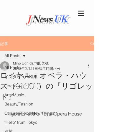
J
News
UK
記事
All Posts
Miho Uchida/内田美穂
All Posts
2018年2月21日
読了時間: 4分
ロイヤル・オペラ・ハウ
インタビュー特集
ス（ROH）の『リゴレッ
Opera
ト』
Arts/Music
Beauty/Fashion
Cultures/Food/New Things
'Rigoletto' at the Royal Opera House
"Hello' from Tokyo
連載