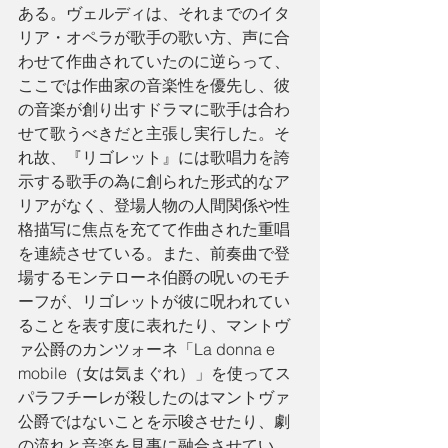
ある。ヴェルディは、それまでのイタ
リア・オペラが歌手の歌い方、声に合
わせて作曲されていたのに逆らって、
ここでは作曲家の音楽性を優先し、彼
の音楽が創り出すドラマに歌手は合わ
せて歌うべきだと主張し実行した。そ
れ故、『リゴレット』には歌唱力を誇
示する歌手の為に創られた形式的なア
リアがなく、登場人物の人間関係や性
格描写に焦点を充てて作曲された重唱
を連続させている。また、前奏曲で登
場するモンテローネ伯爵の呪いのモチ
ーフが、リゴレットが彼に呪われてい
ることを表す度に表れたり、マントヴ
ァ公爵のカンツォーネ「La donna e 
mobile（女は気まぐれ）」を使ってス
パラフチーレが殺したのはマントヴァ
公爵ではないことを示唆させたり、劇
の流れと音楽を見事に融合させてい