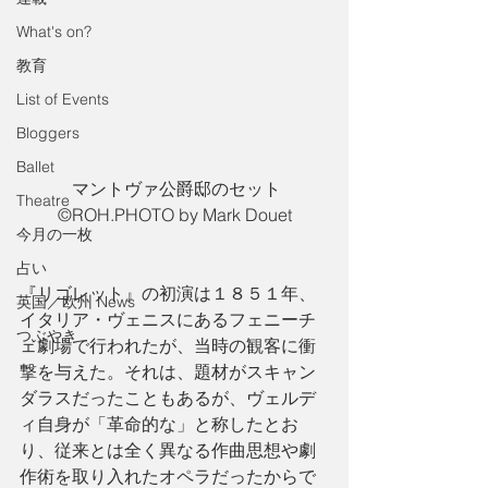
What's on?
教育
List of Events
Bloggers
Ballet
 マントヴァ公爵邸のセット
Theatre
©︎ROH.PHOTO by Mark Douet
今月の一枚
占い
『リゴレット』の初演は１８５１年、
英国／欧州 News
イタリア・ヴェニスにあるフェニーチ
つぶやき
ェ劇場で行われたが、当時の観客に衝
撃を与えた。それは、題材がスキャン
ダラスだったこともあるが、ヴェルデ
ィ自身が「革命的な」と称したとお
り、従来とは全く異なる作曲思想や劇
作術を取り入れたオペラだったからで