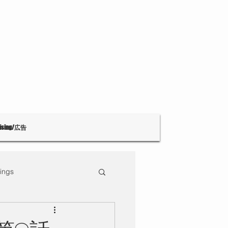
tising/広告
ings
Theatre