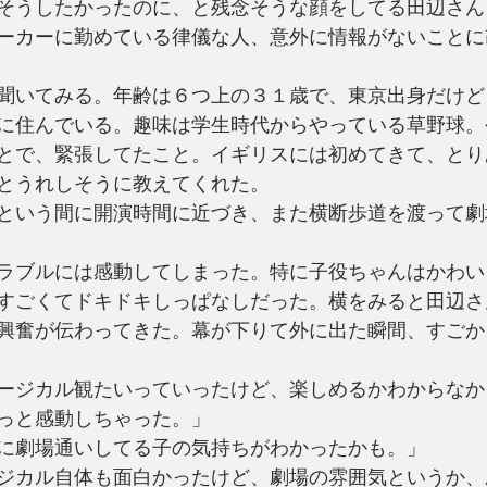
そうしたかったのに、と残念そうな顔をしてる田辺さん
ーカーに勤めている律儀な人、意外に情報がないことに
聞いてみる。年齢は６つ上の３１歳で、東京出身だけど
に住んでいる。趣味は学生時代からやっている草野球。
とで、緊張してたこと。イギリスには初めてきて、とり
とうれしそうに教えてくれた。
という間に開演時間に近づき、また横断歩道を渡って劇
ラブルには感動してしまった。特に子役ちゃんはかわい
すごくてドキドキしっぱなしだった。横をみると田辺さ
興奮が伝わってきた。幕が下りて外に出た瞬間、すごか
ージカル観たいっていったけど、楽しめるかわからなか
っと感動しちゃった。」
に劇場通いしてる子の気持ちがわかったかも。」
ジカル自体も面白かったけど、劇場の雰囲気というか、