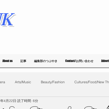
K
About us
記事
編集部のつぶやき
Contact/お問い合わせ
Adver
era
Arts/Music
Beauty/Fashion
Cultures/Food/New Th
8年4月22日
読了時間: 6分
What's on?
教育
List of Events
Bloggers
Ballet