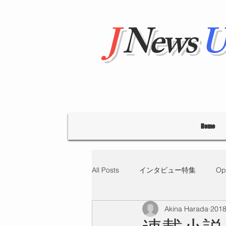
J
News
U
Home
All Posts
インタビュー特集
Op
Akina Harada
201
"Hello' from Tokyo
連載