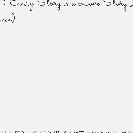
ry Story is a Love Stor
ese)
州 News
つぶやき