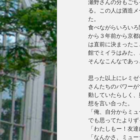
瀬野さんの分もごち
る。この人は酒造メ
た。
食べながらいろいろ
から３年前から京都
は直前に決まったこ
館でミイラはみた、
そんなこんなであっ
思った以上にレミゼ
さんたちのパワーが
動していたらしく、
想を言い合った。
「俺、自分からミュ
でも思ってたよりず
「わたしもー！友達
「なんかさ、ミュー