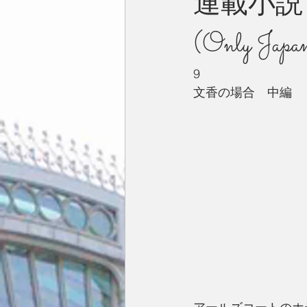
連載小説：Eve
(Only Japan
今月の一枚
占い
英国／欧
9
文香の場合　中編