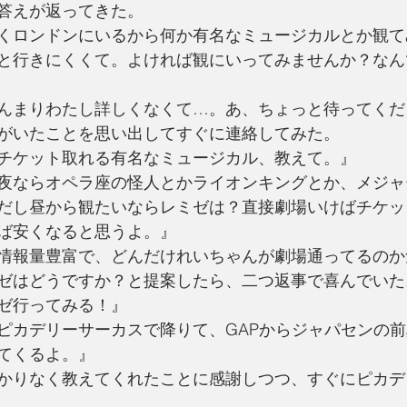
答えが返ってきた。
くロンドンにいるから何か有名なミュージカルとか観て
と行きにくくて。よければ観にいってみませんか？なん
んまりわたし詳しくなくて…。あ、ちょっと待ってくだ
がいたことを思い出してすぐに連絡してみた。
チケット取れる有名なミュージカル、教えて。』
夜ならオペラ座の怪人とかライオンキングとか、メジャ
だし昼から観たいならレミゼは？直接劇場いけばチケッ
ば安くなると思うよ。』
情報量豊富で、どんだけれいちゃんが劇場通ってるのか
ゼはどうですか？と提案したら、二つ返事で喜んでいた
ゼ行ってみる！』
ピカデリーサーカスで降りて、GAPからジャパセンの
てくるよ。』
かりなく教えてくれたことに感謝しつつ、すぐにピカデ
。