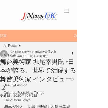
J
News
UK
記事
All Posts
Chikako Osawa-Horowitz/大澤史來
All Posts
2018年6月3日
読了時間: 8分
舞台美術家 堀尾幸男氏 ~日
インタビュー特集
本が誇る、世界で活躍する
Opera
舞台美術家 インタビュー~
Arts/Music
Beauty/Fashion
２
Cultures/Food/New Things
更新日：
2020年10月3日
"Hello' from Tokyo
日本が誇る、世界で活躍する舞台美術
連載