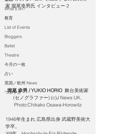
家 堀尾幸男氏 インタビュー 2
What's on?
教育
List of Events
Bloggers
Ballet
Theatre
今月の一枚
占い
英国／欧州 News
堀尾 幸男 / YUKIO HORIO  
舞台美術家
つぶやき
(セノグラファー) (c)J News UK, 
Photo:Chikako Osawa-Horowitz
1946年生まれ 広島県出身 武蔵野美術大
学卒。
‘69年、Hochschule Für Bildende 