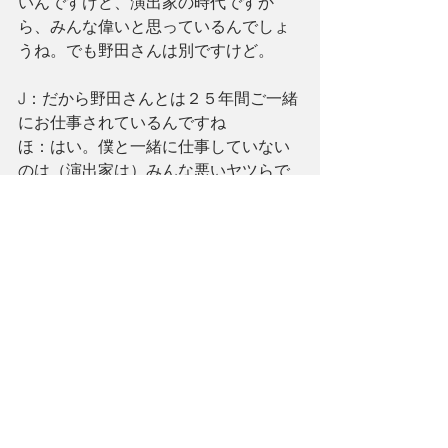
いんですけど、演出家の時代ですか
ら、みんな偉いと思っているんでしょ
うね。でも野田さんは別ですけど。
J：だから野田さんとは２５年間ご一緒
にお仕事されているんですね
ほ：はい。僕と一緒に仕事していない
のは（演出家は）みんな悪いヤツらで
す（大笑）僕にとってはね。
J：お仕事は年間にどのくらいされてい
ますか？
堀：２０本くらいですかね
フ：毎月２、３本初日がある感じです
ね
J：それは全て新しい舞台なんですか？