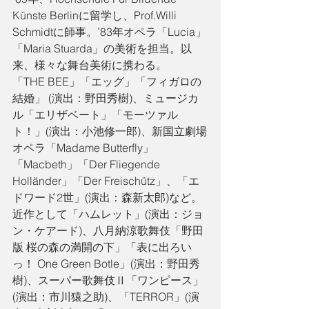
Künste Berlinに留学し、Prof.Willi 
Schmidtに師事。’83年オペラ「Lucia」
「Maria Stuarda」の美術を担当。以
来、様々な舞台美術に携わる。
「THE BEE」「エッグ」「フィガロの
結婚」 (演出：野田秀樹)、ミュージカ
ル「エリザベート」「モーツァル
ト！」(演出：小池修一郎)、新国立劇場
オペラ「Madame Butterfly」
「Macbeth」「Der Fliegende 
Holländer」「Der Freischütz」、「エ
ドワード2世」(演出：森新太郎)など。
近作として「ハムレット」(演出：ジョ
ン・ケアード)、八月納涼歌舞伎「野田
版 桜の森の満開の下」「表に出ろい
っ！ One Green Botle」(演出：野田秀
樹)、スーパー歌舞伎Ⅱ「ワンピース」
(演出：市川猿之助)、「TERROR」(演