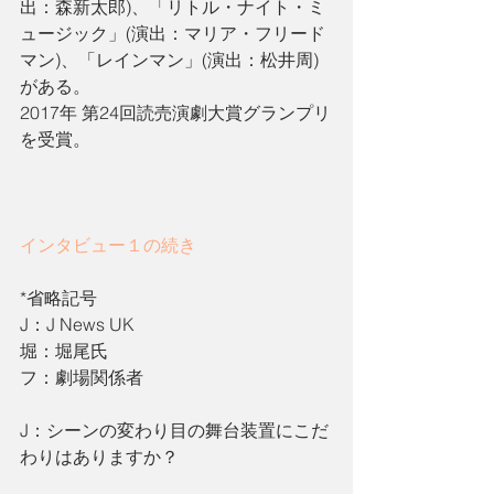
出：森新太郎)、「リトル・ナイト・ミ
ュージック」(演出：マリア・フリード
マン)、「レインマン」(演出：松井周)
がある。
2017年 第24回読売演劇大賞グランプリ
を受賞。
インタビュー１の続き
*省略記号
J：J News UK 
堀：堀尾氏
フ：劇場関係者
J：シーンの変わり目の舞台装置にこだ
わりはありますか？