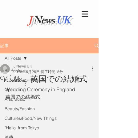
J
News
UK
記事
All Posts
J News UK
All Posts
2018年6月26日
読了時間: 5分
Wedding: 英国での結婚式
インタビュー特集
Wedding Ceremony in England
Opera
英国での結婚式
Arts/Music
Beauty/Fashion
Cultures/Food/New Things
"Hello' from Tokyo
連載