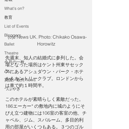
What's on?
教育
List of Events
Bloggers
  (c)J News UK. Photo: Chikako Osawa-
Horowitz
Ballet
Theatre
先週末、知人の結婚式に参列した。会
今月の一枚
場となった場所はケント州東サセック
占い
スにあるアシュダウン・パーク・ホテ
ル＆カントリークラブ。ロンドンから
英国／欧州 News
は車で約１時間半。
つぶやき
このホテルが素晴らしく素敵だった。
186エーカー* の敷地内に城のようにそ
びえ立つ建物には106室の客室の他、チ
ャペル、ジム、スパルーム、多目的利
用の部屋がいくつもある。３つのゴル