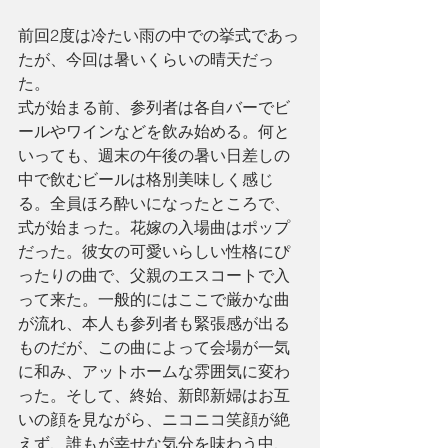
前回2度は冷たい雨の中での挙式であっ
たが、今回は暑いくらいの晴天だっ
た。
式が始まる前、参列者は各自バーでビ
ールやワインなどを飲み始める。何と
いっても、週末の午後の暑い日差しの
中で飲むビールは格別美味しく感じ
る。全員ほろ酔いになったところで、
式が始まった。花嫁の入場曲はポップ
だった。彼女の可愛いらしい性格にぴ
ったりの曲で、父親のエスコートで入
って来た。一般的にはここで厳かな曲
が流れ、本人も参列者も緊張感が出る
ものだが、この曲によって会場が一気
に和み、アットホームな雰囲気に変わ
った。そして、終始、新郎新婦はお互
いの顔を見ながら、ニコニコ笑顔が絶
えず、誰もが幸せな気分を味わう中、