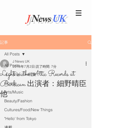
J
News
UK
記事
All Posts
J News UK
All Posts
2018年7月2日
読了時間: 7分
Light in the Attic Records at
インタビュー特集
Barbican 出演者：細野晴臣
Opera
他
Arts/Music
Beauty/Fashion
Cultures/Food/New Things
"Hello' from Tokyo
連載