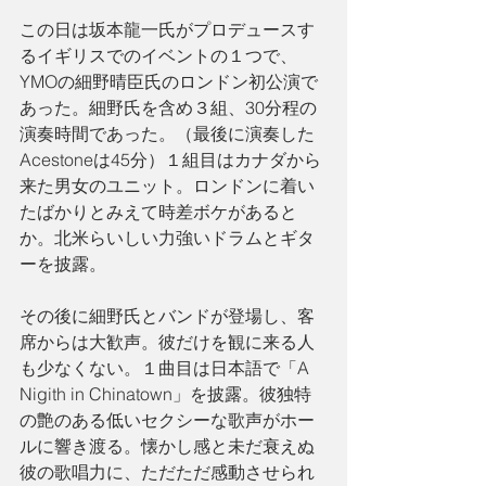
この日は坂本龍一氏がプロデュースす
るイギリスでのイベントの１つで、
YMOの細野晴臣氏のロンドン初公演で
あった。細野氏を含め３組、30分程の
演奏時間であった。（最後に演奏した
Acestoneは45分）１組目はカナダから
来た男女のユニット。ロンドンに着い
たばかりとみえて時差ボケがあると
か。北米らいしい力強いドラムとギタ
ーを披露。
その後に細野氏とバンドが登場し、客
席からは大歓声。彼だけを観に来る人
も少なくない。１曲目は日本語で「A 
Nigith in Chinatown」を披露。彼独特
の艶のある低いセクシーな歌声がホー
ルに響き渡る。懐かし感と未だ衰えぬ
彼の歌唱力に、ただただ感動させられ