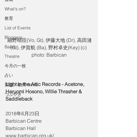
What's on?
教育
List of Events
Bloggers
 細野晴臣(Vo, Gt), 伊藤大地 (Dr), 高田漣
Ballet
(Gt), 伊賀航 (Ba), 野村卓史(Key) (c) 
photo: Barbican
Theatre
今月の一枚
占い
Light in the Attic Records - Acetone, 
英国／欧州 News
Haruomi Hosono, Willie Thrasher & 
つぶやき
Saddleback
2018年6月23日
Barbican Centre
Barbican Hall
www.barbican.org.uk/