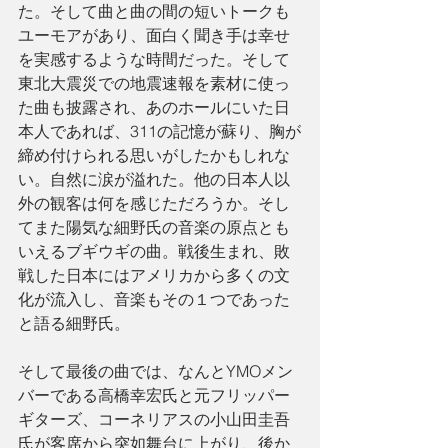
た。そして曲と曲の間の短いトークも
ユーモアがあり、面白く聞き手は幸せ
を実感するような時間だった。そして
東北大震災での地震速報を素材に使っ
た曲も披露され、あのホールにいた日
本人であれば、311の記憶が蘇り、胸が
締め付けられる思いがしたかもしれな
い。自然に涙が溢れた。他の日本人以
外の観客は何を感じただろうか。そし
てまた陽気な細野氏の音楽の原点とも
いえるブギウギの曲。戦後生まれ、敗
戦した日本にはアメリカから多くの文
化が流入し、音楽もその１つであった
と語る細野氏。
そして最後の曲では、なんとYMOメン
バーである高橋幸宏氏と元フリッパー
ギターズ、コーネリアスの小山田圭吾
氏が客席から突如舞台に上がり、後か