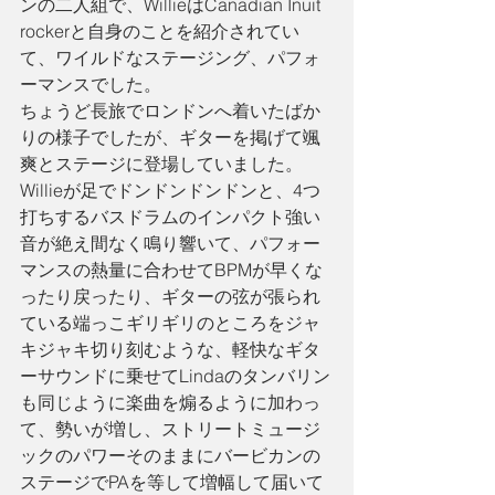
ンの二人組で、WillieはCanadian Inuit 
rockerと自身のことを紹介されてい
て、ワイルドなステージング、パフォ
ーマンスでした。
ちょうど長旅でロンドンへ着いたばか
りの様子でしたが、ギターを掲げて颯
爽とステージに登場していました。
Willieが足でドンドンドンドンと、4つ
打ちするバスドラムのインパクト強い
音が絶え間なく鳴り響いて、パフォー
マンスの熱量に合わせてBPMが早くな
ったり戻ったり、ギターの弦が張られ
ている端っこギリギリのところをジャ
キジャキ切り刻むような、軽快なギタ
ーサウンドに乗せてLindaのタンバリン
も同じように楽曲を煽るように加わっ
て、勢いが増し、ストリートミュージ
ックのパワーそのままにバービカンの
ステージでPAを等して増幅して届いて