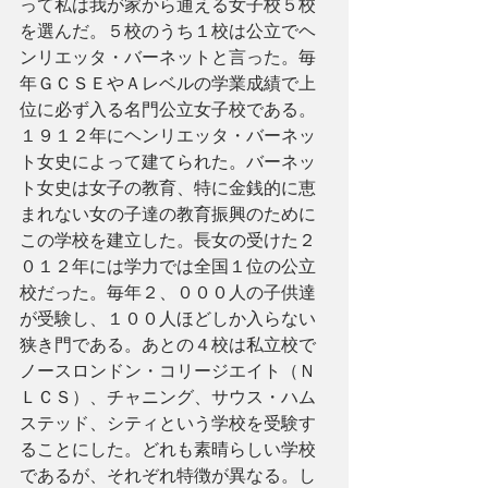
って私は我が家から通える女子校５校
を選んだ。５校のうち１校は公立でヘ
ンリエッタ・バーネットと言った。毎
年ＧＣＳＥやＡレベルの学業成績で上
位に必ず入る名門公立女子校である。
１９１２年にヘンリエッタ・バーネッ
ト女史によって建てられた。バーネッ
ト女史は女子の教育、特に金銭的に恵
まれない女の子達の教育振興のために
この学校を建立した。長女の受けた２
０１２年には学力では全国１位の公立
校だった。毎年２、０００人の子供達
が受験し、１００人ほどしか入らない
狭き門である。あとの４校は私立校で
ノースロンドン・コリージエイト（Ｎ
ＬＣＳ）、チャニング、サウス・ハム
ステッド、シティという学校を受験す
ることにした。どれも素晴らしい学校
であるが、それぞれ特徴が異なる。し