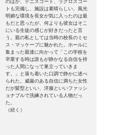
のほか、テニスコート、ラクロスコー
トも完備し、施設は素晴らしい。風光
明媚な環境を長女が気に入ったのは最
もだと思ったが、何よりも彼女はそこ
にいる生徒の感じが好きだったと言
う。親の私としては当時の校長のミセ
ス・マッケーブに魅かれた。ホールに
集まった親達に向かって「この学校を
卒業する時は誰もが静かなる自信を持
った人間になって巣立っていきま
す。」と落ち着いた口調で静かに述べ
られた。威厳のある自信に満ちた女性
だが髪型といい、洋服といいファッシ
ョナブルで洗練されている人物だっ
た。
（続く）