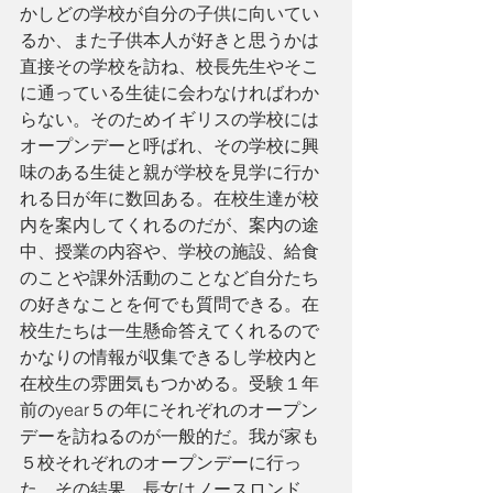
かしどの学校が自分の子供に向いてい
るか、また子供本人が好きと思うかは
直接その学校を訪ね、校長先生やそこ
に通っている生徒に会わなければわか
らない。そのためイギリスの学校には
オープンデーと呼ばれ、その学校に興
味のある生徒と親が学校を見学に行か
れる日が年に数回ある。在校生達が校
内を案内してくれるのだが、案内の途
中、授業の内容や、学校の施設、給食
のことや課外活動のことなど自分たち
の好きなことを何でも質問できる。在
校生たちは一生懸命答えてくれるので
かなりの情報が収集できるし学校内と
在校生の雰囲気もつかめる。受験１年
前のyear５の年にそれぞれのオープン
デーを訪ねるのが一般的だ。我が家も
５校それぞれのオープンデーに行っ
た。その結果、長女はノースロンド