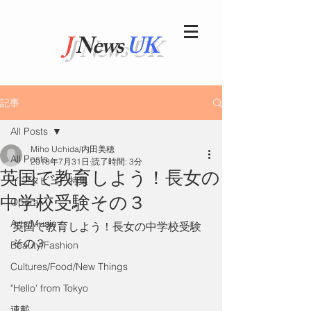
J
News
UK
記事
All Posts
Miho Uchida/内田美穂
All Posts
2018年7月31日
読了時間: 3分
英国で教育しよう！長女の
インタビュー特集
中学校受験その３
Opera
Arts/Music
英国で教育しよう！長女の中学校受験
その３
Beauty/Fashion
Cultures/Food/New Things
"Hello' from Tokyo
連載