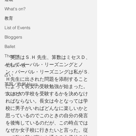
What's on?
教育
List of Events
Bloggers
Ballet
Theatre
　英語はＳ.Ｈ 先生、算数はミセスＤ、
そしてバーバル・リーズニングとノ
今月の一枚
ン・バーバル・リーズニングは私がＳ.
占い
Ｈ先生に出された問題を添削すること
英国／欧州 News
によって長女の受験勉強が始まった。
次はどの学校を受験するかを決めなけ
つぶやき
ればならない。長女は今となっては学
校に男子がいればどんなに楽しいかと
思っているのでこのときの自分の発言
を後悔しているのだが、この時点では
なぜか女子校に行きたいと言った。従