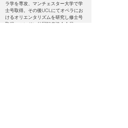
ラ学を専攻、マンチェスター大学で学
士号取得。その後UCLにてオペラにお
けるオリエンタリズムを研究し修士号
取得。ロンドン外国記者協会会員
(London Foreign Press Association)。
ロンドン在住。ACT４をはじめ、日本
の雑誌にて執筆中。