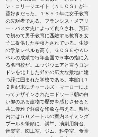
ン・コリージエイト（ＮＬＣＳ）が一
番好きだった。１８５０年に女子教育
の先駆者である、フランシス・メアリ
ー・バス女史によって創立され、英国
で初めて男子教育に匹敵する教育を女
子に提供した学校とされている。生徒
の学業レベルも高く、ＧＣＳＥやＡレ
ベルの成績で毎年全国で５本の指に入
る名門校だ。エッジウェアと言うロン
ドンを北上した郊外の広大な敷地に建
つ緑に囲まれた学校である。本館は１
９世紀末にチャールズ・マーローによ
ってデザインされたエドワード朝の白
い趣のある建物で歴史を感じさせると
共に優雅で荘厳な印象を与える。敷地
内には５０メートルの室内スイミング
プールを筆頭に、講堂、演劇用舞台、
音楽室、図工室、ジム、科学室、食堂