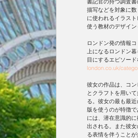
書記官の持つ調査書
描写などを対象に数
に使われるイラスト
使う教材のデザイン
ロンドン発の情報コ
上になるロンドン暮
目にするエピソード
london.co.uk/categ
彼女の作品は、コン
とクラフトを用いて
る。彼女の最も最近
版を使うのが特徴で
には、潜在意識的に
出される。また彼女
る表情を伴うことが