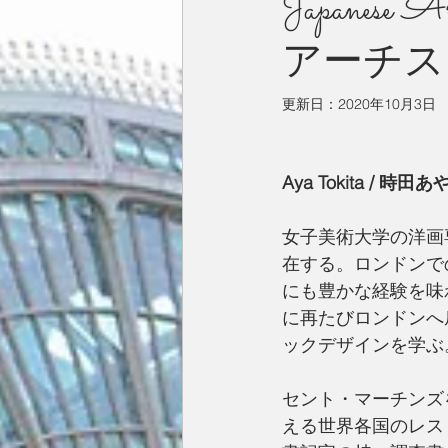
Japanese
アーチス
今月の一枚
占い
英国／欧
更新日：
2020年10月3日
Aya Tokita / 時田
女子美術大学の洋画
在する。ロンドンで
にも豊かな経験を味
に再たびロンドンへ
ックデザインを学ぶ
セント・マーチンズ
える世界各国のレス