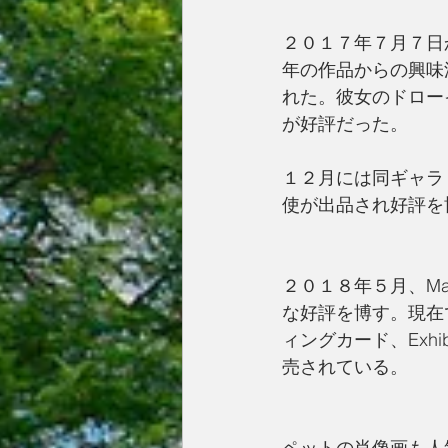
２０１７年７月７日から
年の作品からの興味
れた。彼女のドロー
が好評だった。
１２月には同ギャラ
使が出品され好評を
２０１８年５月、Ma
な好評を博す。現在ではHo
ィングカード、Exhibit
売されている。
ペットの肖像画も人