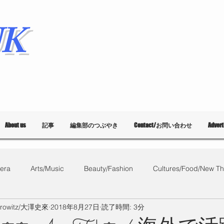
K
About us
記事
編集部のつぶやき
Contact/お問い合わせ
Adver
era
Arts/Music
Beauty/Fashion
Cultures/Food/New Th
orowitz/大澤史來
2018年8月27日
読了時間: 3分
What's on?
教育
List of Events
Bloggers
Ballet