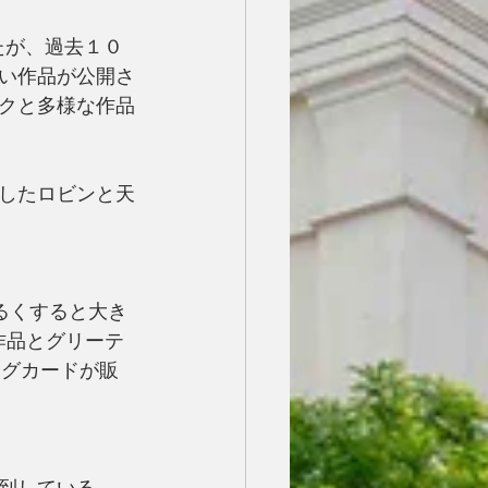
れたが、過去１０
い作品が公開さ
クと多様な作品
したロビンと天
明るくすると大き
作品とグリーテ
ングカードが販
到している。