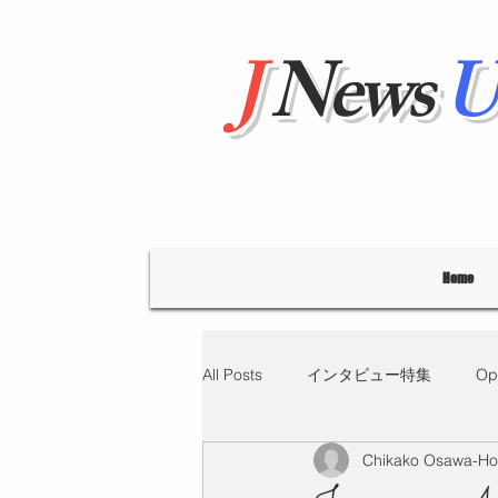
J
News
U
Home
All Posts
インタビュー特集
Op
Chikako Osawa-H
"Hello' from Tokyo
連載