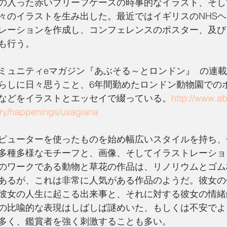
の入った赤いブリーフケースの時事的なイラスト、そし
々のイラストを生み出した。最近ではイギリスのNHS
レーションを作成し、コンフェレンスのポスター、及び
も行う。
ミュニティeマガジン『あぶそる～とロンドン』  の連載
らしに日々思うこと、6年間勤めたロンドン動物園での
などをイラストとエッセイで綴っている。
http://www.ab
ory/happenings/usagiana
ピューターを使ったものを始め幅広いスタイルを持ち、
多種多様なモチーフと、画像、そしてイラストレーショ
のワークである動物と草花の作品は、リノリウムとゴム
あるが、これは非常に人気がある作品のようだ。彼女の
彼女の人生に起こる出来事と、それに対する彼女の情緒
の比喩的な表現はしばしば謎めいた、もしくは不安でよ
多く、鑑賞者を強く刺激することも多い。