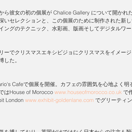
彼女の初の個展が Chalice Gallery について開か
深いセレクションと、この個展のために制作された新し
イングのテクニック、水彩画、版画そしてデジタルワー
リーでクリスマスエキシビジョにクリスマスをイメージ
博した。
rio's Cafeで個展を開催。カフェの雰囲気を心地よく
use of Morocco 
www.houseofmorocco.co.uk
 で
 London 
www.exhibit-goldenlane.com
 でグリーティ
気を博しており、英国だけではなく日本からの注文も殺