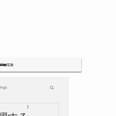
tising/広告
ings
Theatre