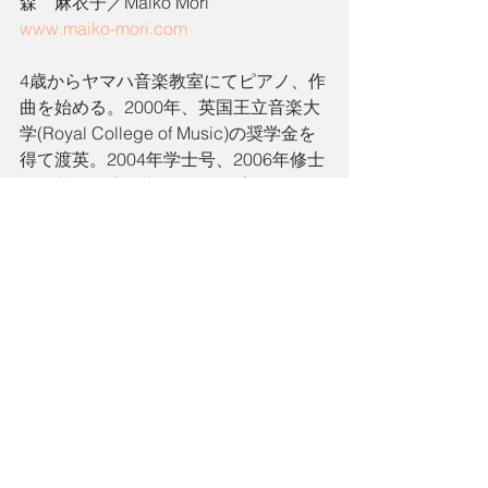
森　麻衣子／Maiko Mori 
www.maiko-mori.com
4歳からヤマハ音楽教室にてピアノ、作
曲を始める。2000年、英国王立音楽大
学(Royal College of Music)の奨学金を
得て渡英。2004年学士号、2006年修士
号を共に首席で卒業し、ホプキンソ
ン・ゴールドメダルを受賞する。
2002年に英国ブラント国際コンクール
（バーミンガム）で第一位を受賞後、
RCM交響楽団と、プロコフィエフ・ピ
アノ協奏曲第３番を、ヴァシリー・ペ
トレンコの指揮の下で演奏し、協奏曲
デビューを果たす。その後三度に渡
り、インドにてボンベイ・ チェンバ
ー・オーケストラと共演。また、イギ
リスを拠点に、ブリッジウォーター・