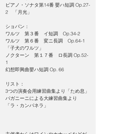
ピアノ・ソナタ第14番 嬰ハ短調 Op.27-
2　「月光」
ショパン：
ワルツ　第３番　イ短調　Op.34-2
ワルツ　第６番　変ニ長調　Op.64-1　
「子犬のワルツ」　
ノクターン　第１７番　ロ長調 Op.52-
1
幻想即興曲嬰ハ短調 Op. 66　
リスト：　
3つの演奏会用練習曲集より「ため息」
パガニーニによる大練習曲集より
「ラ・カンパネラ」　　
主催者からはワインやカナッペなどが