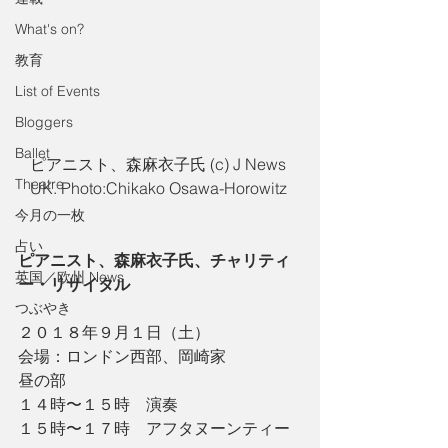
What's on?
教育
List of Events
Bloggers
Ballet
ピアニスト、森麻衣子氏 (c) J News 
Theatre
UK. Photo:Chikako Osawa-Horowitz 
今月の一枚
占い
ピアニスト、森麻衣子氏、チャリティ
英国／欧州 News
ー・リサイタル
つぶやき
２０１８年９月１日（土）
会場：ロンドン西部、岡崎家
昼の部
１４時〜１５時　演奏
１５時〜１７時　アフタヌーンティー