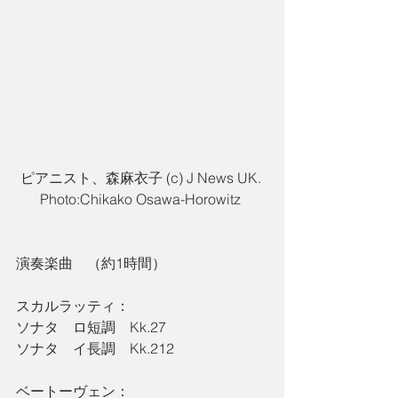
ピアニスト、森麻衣子 (c) J News UK. 
Photo:Chikako Osawa-Horowitz 
演奏楽曲　（約1時間）
スカルラッティ：
ソナタ　ロ短調　Kk.27
ソナタ　イ長調　Kk.212
ベートーヴェン：　