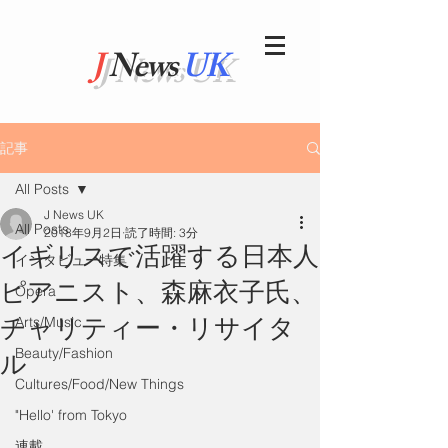
J
News
UK
記事
All Posts
J News UK
All Posts
2018年9月2日
読了時間: 3分
イギリスで活躍する日本人
インタビュー特集
ピアニスト、森麻衣子氏、
Opera
チャリティー・リサイタ
Arts/Music
Beauty/Fashion
ル
Cultures/Food/New Things
"Hello' from Tokyo
連載