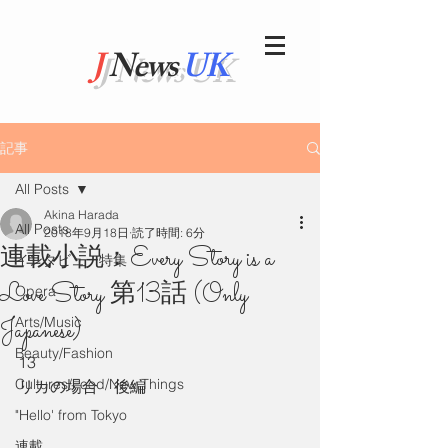
J
News
UK
記事
All Posts
Akina Harada
All Posts
2018年9月18日
読了時間: 6分
連載小説：Every Story is a
インタビュー特集
Love Story 第13話 (Only
Opera
Japanese)
Arts/Music
Beauty/Fashion
13
Cultures/Food/New Things
リカの場合　後編
"Hello' from Tokyo
連載