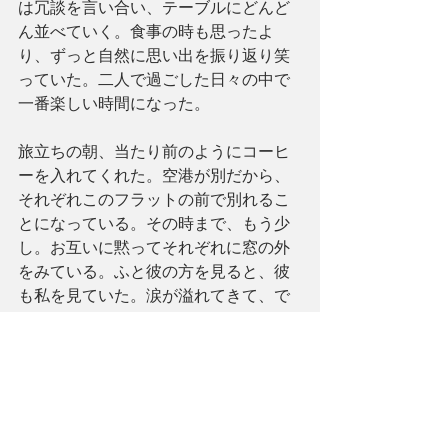
は冗談を言い合い、テーブルにどんど
ん並べていく。食事の時も思ったよ
り、ずっと自然に思い出を振り返り笑
っていた。二人で過ごした日々の中で
一番楽しい時間になった。
旅立ちの朝、当たり前のようにコーヒ
ーを入れてくれた。空港が別だから、
それぞれこのフラットの前で別れるこ
とになっている。その時まで、もう少
し。お互いに黙ってそれぞれに窓の外
をみている。ふと彼の方を見ると、彼
も私を見ていた。涙が溢れてきて、で
もそれはとても自然なことだったし、
彼の代わりに泣いている気もしてい
た。私が落ち着いた時に彼は耳元で、
同じ日に帰国でよかった、リカのこと
置いていけないし、リカのいないロン
ドンにもいたくなかったから、とささ