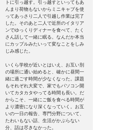
トに引っ越す。引っ越すといってもあ
んまり荷物もないからミニキャブを使
ってあっさり二人で引越し作業は完了
した。そのあと二人で近所のイタリア
ンでゆっくりディナーを食べて、たく
さん話して一緒に眠る。なんだか本当
にカップルみたいって変なことをしみ
じみ感じた。
いくら学校が近いとはいえ、お互い別
の場所に通い始めると、確かに昼間一
緒に過ごす時間が少なくなった。課題
もそれぞれ大変で、家でもパソコン開
いてカタカタやってる時間も長い。だ
からこそ、一緒にご飯を食べる時間が
より濃密になり深くなっていく。お互
いの一日の報告、専門分野について、
たわいもない話、生活がかぶらない
分、話は尽きなかった。