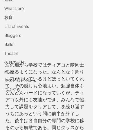
What's on?
教育
List of Events
Bloggers
Ballet
Theatre
今月の一枚
次の週から学校ではティアゴと隣同士
占い
に座るようになった。なんとなく周り
も気がついているけどほっといてくれ
英国／欧州 News
て、その感じも心地よい。勉強自体も
つぶやき
どんどんハードになっていくが、ティ
アゴ以外にも友達ができ、みんなで協
力して課題をクリアして、を繰り返す
うちにあっという間に前半が終了し
た。後半は各自自分の専門の学校に移
るのから解散である。同じクラスから