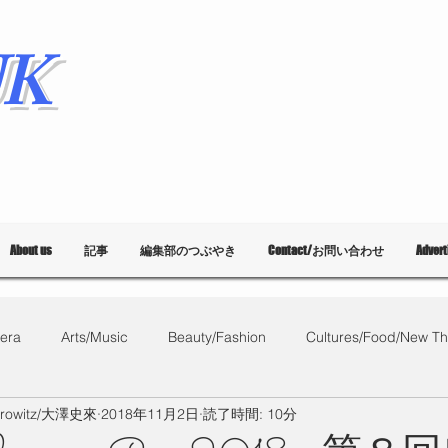
K
About us
記事
編集部のつぶやき
Contact/お問い合わせ
Adver
era
Arts/Music
Beauty/Fashion
Cultures/Food/New Th
orowitz/大澤史來
2018年11月2日
読了時間: 10分
What's on?
教育
List of Events
Bloggers
Ballet