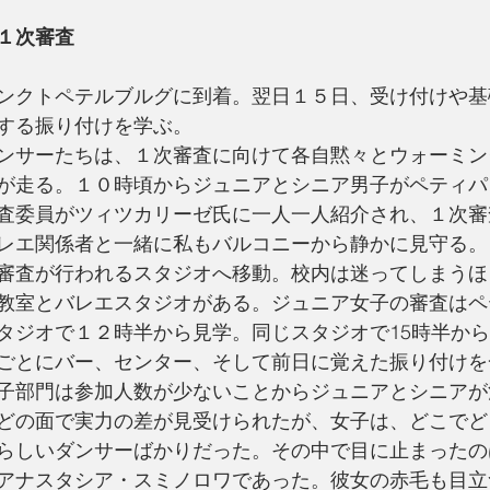
１次審査
ンクトペテルブルグに到着。翌日１５日、受け付けや基
する振り付けを学ぶ。
ンサーたちは、１次審査に向けて各自黙々とウォーミン
が走る。１０時頃からジュニアとシニア男子がペティパ
査委員がツィツカリーゼ氏に一人一人紹介され、１次審
レエ関係者と一緒に私もバルコニーから静かに見守る。
審査が行われるスタジオへ移動。校内は迷ってしまうほ
教室とバレエスタジオがある。ジュニア女子の審査はペ
タジオで１２時半から見学。同じスタジオで15時半か
ごとにバー、センター、そして前日に覚えた振り付けを
子部門は参加人数が少ないことからジュニアとシニアが
どの面で実力の差が見受けられたが、女子は、どこでど
らしいダンサーばかりだった。その中で目に止まったの
アナスタシア・スミノロワであった。彼女の赤毛も目立