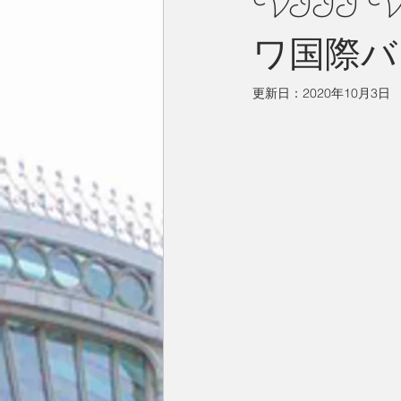
VIII Va
ワ国際バ
今月の一枚
占い
英国／欧
更新日：
2020年10月3日