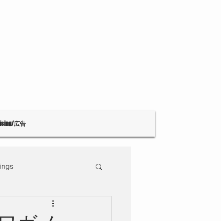
tising/広告
ings
Theatre