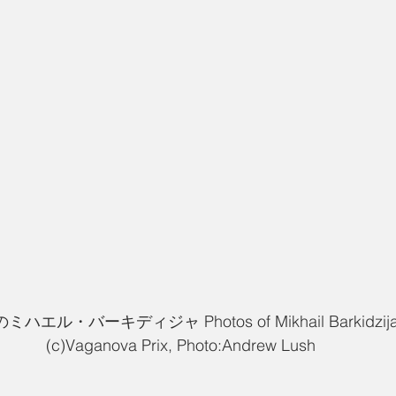
ル・バーキディジャ Photos of Mikhail Barkidzija on
(c)Vaganova Prix, Photo:Andrew Lush