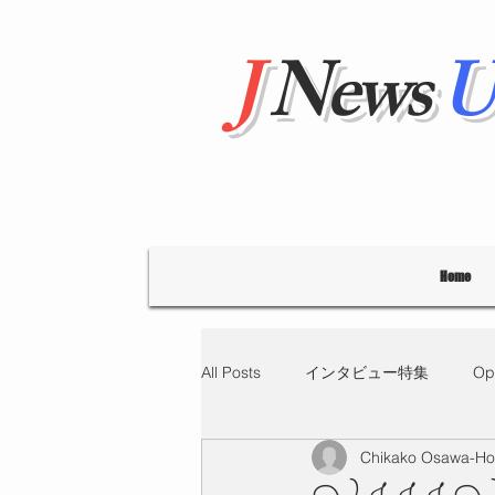
J
News
U
Home
All Posts
インタビュー特集
Op
Chikako Osawa-H
"Hello' from Tokyo
連載