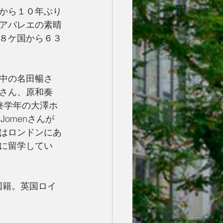
から１０年ぶり
アバレエの素晴
８ケ国から６３
中の名田暢さ
さん、原和奏
終学年の大澤ホ
Jomenさんが
はロンドンにあ
に留学してい
国籍。英国ロイ