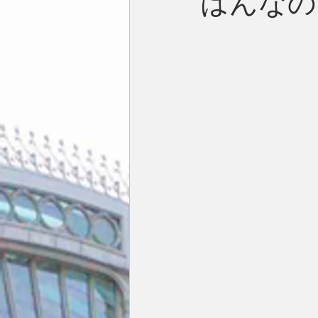
はんなの
今月の一枚
占い
英国／欧