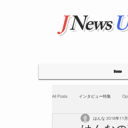
J
News
U
Home
All Posts
インタビュー特集
Op
はんな
2018年11
"Hello' from Tokyo
連載