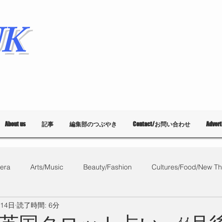
K
About us
記事
編集部のつぶやき
Contact/お問い合わせ
Adver
era
Arts/Music
Beauty/Fashion
Cultures/Food/New Th
月14日
読了時間: 6分
What's on?
教育
List of Events
Bloggers
Ballet