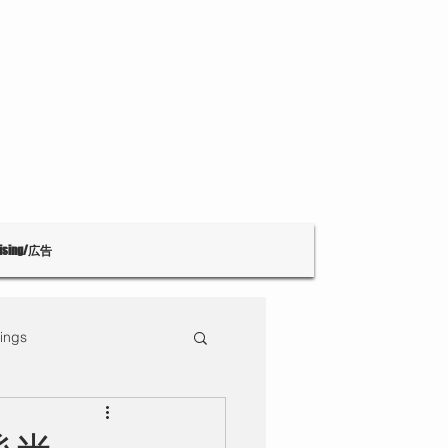
tising/広告
ings
Theatre