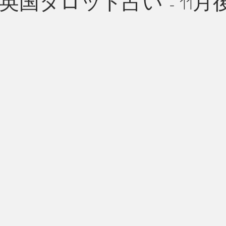
英国タロット占い - 11月
州 News
つぶやき