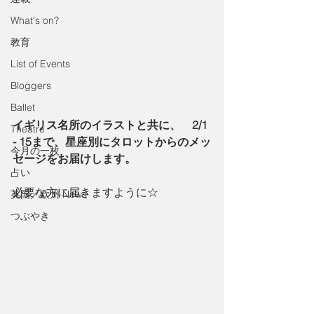
What's on?
教育
List of Events
Bloggers
Ballet
イギリス名所のイラストと共に、　2/1 
Theatre
- 15まで、星座別にタロットからのメッ
今月の一枚
セージをお届けします。
占い
必要な方に届きますように☆
英国／欧州 News
つぶやき