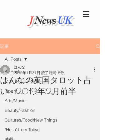
J
News
UK
記事
All Posts
はんな
All Posts
2019年1月31日
読了時間: 5分
はんなの英国タロット占
インタビュー特集
い - 2019年2月前半
Opera
Arts/Music
Beauty/Fashion
Cultures/Food/New Things
"Hello' from Tokyo
連載