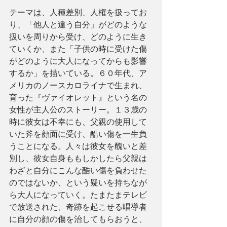
テーマは、人種差別、人権を扱ってお
り、「他人と違う自分」がどのような
扱いを周りから受け、どのように生き
ていくか、また「子供の時に受けた傷
がどのように大人になってからも影響
するか」を描いている。６０年代、ア
メリカのノースカロライナで生まれ、
育った『ヴァイオレット』という名の
女性が主人公のストーリー。１３歳の
時に彼女は不幸にも、父親の使用して
いた斧を顔面に受け、酷い傷を一生負
うことになる。人々は彼女を醜いと差
別し、彼女自身ももしかしたら父親は
わざと自分にこんな酷い傷を負わせた
のではないか、という疑いを持ちなが
ら大人になっていく。たまたまテレビ
で放送された、奇跡を起こせる唱導者
に自分の顔の傷を治してもらおうと、