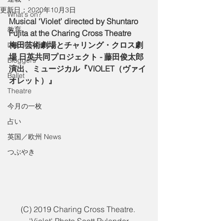
更新日：
2020年10月3日
What's on?
Musical ‘Violet’ directed by Shuntaro 
教育
Fujita at the Charing Cross Theatre
梅田芸術劇場とチャリング・クロス劇
List of Events
場 日英共同プロジェクト - 藤田俊太郎
Bloggers
演出、ミュージカル『VIOLET（ヴァイ
Ballet
オレット）』
Theatre
今月の一枚
占い
英国／欧州 News
つぶやき
(C) 2019 Charing Cross Theatre. 