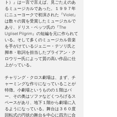
ト）』は一言で言えば、見ごたえのあ
るミュージカルであった。１９９７年
にニューヨークで初演された『Violet』
は数々の賞を受賞したミュージカルで
あり、ドリス・ベッツ氏の『The 
Ugliset Pilgrim』の短編を元に作られて
いる。そして多くのミュージカル音楽
を手がけているジェニー・テソリ氏と
脚本・歌詞を担当したブライアン・ク
ロウリー氏によって質の高い作品に仕
上がっている。
チャリング・クロス劇場は、まず、チ
ャーミングな作りになっていることが
特徴。小劇場というものの１階はバ
ー、その奥はソファなどくつろげるス
ペースがあり、地下１階から劇場に入
るようになっている。舞台は３６０度
回転式の円状の舞台を中心に四方に合