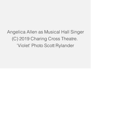
Angelica Allen as Musical Hall Singer
(C) 2019 Charing Cross Theatre. 
'Violet' Photo Scott Rylander
Kenneth Avery Clark as Preacher 
(C) 2019 Charing Cross Theatre. 