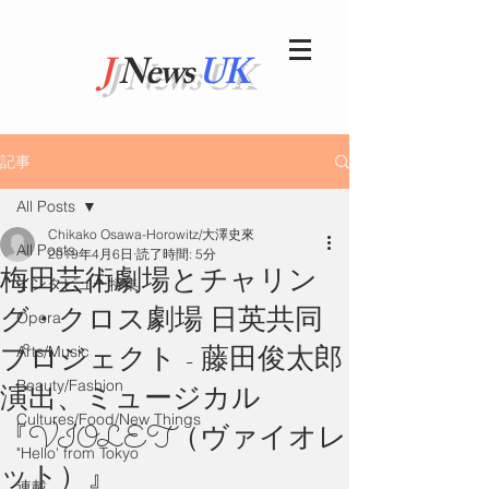
J
News
UK
記事
All Posts
Chikako Osawa-Horowitz/大澤史來
All Posts
2019年4月6日
読了時間: 5分
梅田芸術劇場とチャリン
インタビュー特集
グ・クロス劇場 日英共同
Opera
プロジェクト - 藤田俊太郎
Arts/Music
Beauty/Fashion
演出、ミュージカル
Cultures/Food/New Things
『VIOLET（ヴァイオレ
"Hello' from Tokyo
ット）』
連載