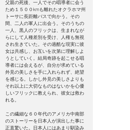
父親の死後、一人でその唱導者に会う
ため１５００kmも離れたオクラホマ州
トーサに長距離バスで向かう。その
間、二人の軍人に出会う。そのうちの
一人、黒人のフリックは、生まれなが
らにして人種差別を受け、人権も無視
され生きていた。その過酷な現実に彼
女は共感し、お互いを次第に理解しよ
うとしていく。結局奇跡を起こせる唱
導者には会えるが、自分が求めている
外見の美しさを手に入れられず、絶望
を感じる。しかし外見の美しさよりも
それ以上に大切なものはないかを心優
しいフリックに教えられ、彼女は救わ
れる。
この繊細な６０年代のアメリカ中南部
のストーリーを日本人が演出した事に
正直驚いた。日本人にはあまり馴染み