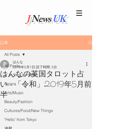
J
News
UK
記事
All Posts
はんな
All Posts
2019年5月1日
読了時間: 5分
はんなの英国タロット占
インタビュー特集
い - 「令和」2019年5月前
Opera
半
Arts/Music
Beauty/Fashion
Cultures/Food/New Things
"Hello' from Tokyo
連載