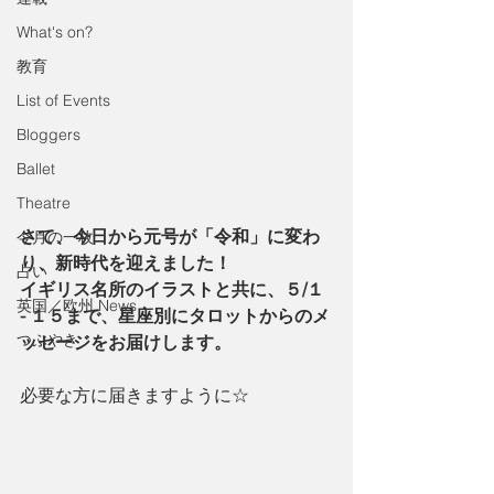
What's on?
教育
List of Events
Bloggers
Ballet
Theatre
さて、今日から元号が「令和」に変わ
今月の一枚
り、新時代を迎えました！
占い
イギリス名所のイラストと共に、５/１ 
英国／欧州 News
- １５まで、星座別にタロットからのメ
つぶやき
ッセージをお届けします。
必要な方に届きますように☆