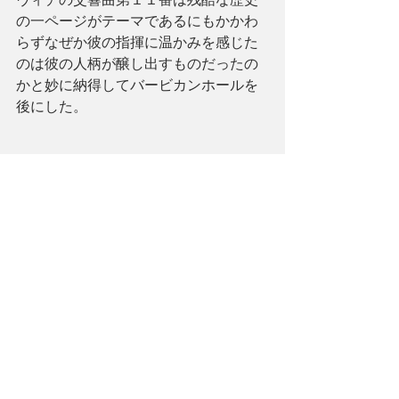
の一ページがテーマであるにもかかわ
らずなぜか彼の指揮に温かみを感じた
のは彼の人柄が醸し出すものだったの
かと妙に納得してバービカンホールを
後にした。
Barbican Hall
セミヨン・ビシュコフ
バービカンホール
BBC 交響楽団
ギュンター・ヴァント・コンダクティング・チェアショスタコーヴィチ
ピアノ協奏曲第２番
交響曲第１１番 ピアノ
アレクセイ・ヴォロディン
Semyon Bychkov
BBC Symphony Orchestra
Günter Wand Chair Shostakovich
Piano Concerto No. 2
Symphony No. 11