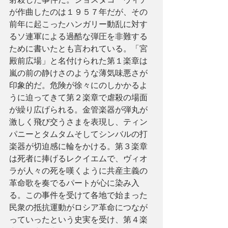
が作曲したのは１９５７年だが、その
前年に起こったハンガリー動乱に対す
るソ連軍による過酷な弾圧を非難する
ために書いたとも言われている。「宮
殿前広場」と名付けられた第１楽章は
嵐の前の静けさのような薄気味悪さが
印象的だ。危険が徐々にのしかかるよ
うに迫ってきて第２楽章で虐殺の場面
が繰り広げられる。金管楽器が弾丸が
激しく飛び交うさまを表現し、ティン
パニーとタムタムそしてシンバルの打
楽器が切迫感に輪をかける。第３楽章
は死者に捧げるレクイエムで、ヴィオ
ラが人々の死を嘆くように共産主義の
革命歌を奏でるパートが心に染み入
る。この事件を受けて各地で始まった
民衆の抵抗運動がロシア革命につなが
っていったという史実を受け、第４楽