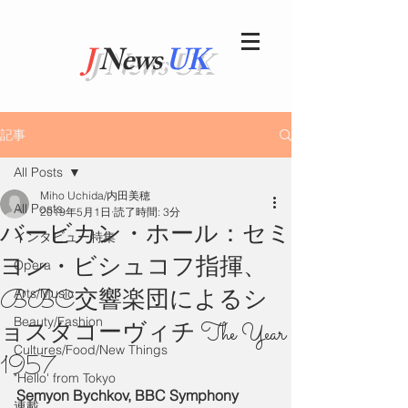
J
News
UK
記事
All Posts
Miho Uchida/内田美穂
All Posts
2019年5月1日
読了時間: 3分
バービカン・ホール：セミ
インタビュー特集
ヨン・ビシュコフ指揮、
Opera
BBC交響楽団によるシ
Arts/Music
Beauty/Fashion
ョスタコーヴィチ The Year
Cultures/Food/New Things
1957
"Hello' from Tokyo
Semyon Bychkov, BBC Symphony 
連載