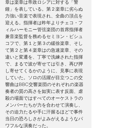
章は楽章は帝政ロシアに対する「警
鐘」を表している。第２楽章に劣らぬ
力強い音楽で表現され、全曲の頂点を
迎える。指揮者は昨年よりチェコ・フ
ィルハーモニー管弦楽団の首席指揮者
兼音楽監督を務めるセミヨン・ビシュ
コフで、第１と第３の緩徐楽章、そし
て第２と第４楽章はの急速楽章、その
違いと変遷を、丁寧で洗練された指揮
で、まるで波が寄せては引き、再び押
し寄せてくるかのように、見事に表現
していた。ソロの活躍が目立つこの交
響曲はBBC交響楽団のそれぞれの楽器
奏者の質の高さを如実に表す反面、虐
殺の場面ではすべてのオーケストラの
メンバーたちが力を合わせて演奏し、
その迫力たるや手に汗握るほどで事件
当日の恐ろしさがよみがえるようなパ
ワフルな演奏だった。