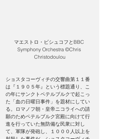
マエストロ・ビシュコフとBBC 
Symphony Orchestra ©Chris 
Christodoulou
ショスタコーヴィチの交響曲第１１番
は『１９０５年』という標題通り、こ
の年にサンクトペテルブルクで起こっ
た「血の日曜日事件」を題材にしてい
る。ロマノフ朝・皇帝ニコライへの請
願のためペテルブルク宮殿に向けて行
進を行っていた無防備な民衆に対し
て、軍隊が発砲し、１０００人以上を
射殺した事件だ。ショスタコーヴィチ