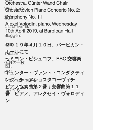
Orchestra, Günter Wand Chair
What's on?
Shostakovich Piano Concerto No. 2; 
Symphony No. 11
教育
Alexei Volodin, piano, Wednesday 
List of Events
10th April 2019, at Barbican Hall
Bloggers
Ballet
２０１９年４月１０日、バービカン・
ホールにて
Theatre
セミヨン・ビシュコフ、BBC 交響楽
今月の一枚
団、
占い
ギュンター・ヴァント・コンダクティ
ング・チェアショスタコーヴィチ　
英国／欧州 News
ピアノ協奏曲第２番；交響曲第１１
つぶやき
番　ピアノ、アレクセイ・ヴォロディ
ン　