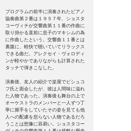
プログラムの前半に演奏されたピアノ
協奏曲第２番は１９５７年、ショスタ
コーヴィチが交響曲第１１番の作曲に
取り掛かる直前に息子のマキシムの為
に作曲したという。交響曲１１番とは
裏腹に、軽快で聴いていてリラックス
できる曲だ。アレクセイ・ヴォロディ
ンが軽やかでありながらも計算された
タッチで弾きこなした。
演奏後、友人の紹介で楽屋でビシュコ
フ氏と面会したが、彼は人間味に溢れ
た人物であった。演奏後も舞台の上で
オーケストラのメンバーと一人ずつ丁
寧に握手をしていたその姿を見ても他
人への配慮を怠らない人物であるだろ
うことは想像に容易い。ショスタコー
ヴィチの交響曲第１１番は残酷な歴史