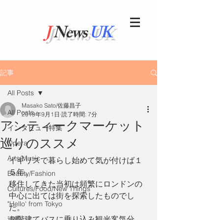
J
News
UK
記事
All Posts
Masako Sato/佐藤昌子
All Posts
2019年9月1日
読了時間: 7分
アンティークマーケット
インタビュー特集
巡りのススメ
Opera
Arts/Music
イギリスで暮らし始めて気が付けば１
５年。
Beauty/Fashion
移住してきた当初は頻繁にロンドンの
Cultures/Food/New Things
中心に出ては街を探索したものでし
"Hello' from Tokyo
た。
２階建てバスに乗り込み観光客気分
連載