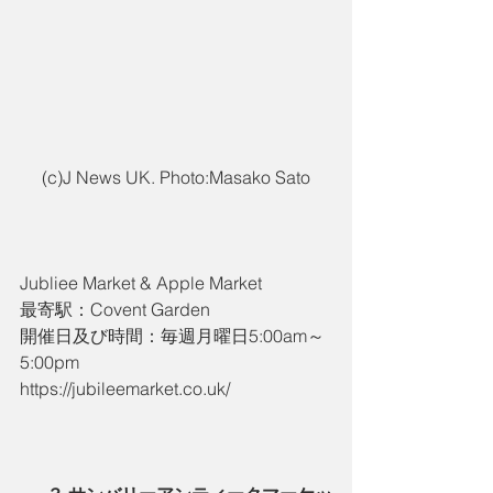
(c)J News UK. Photo:Masako Sato
Jubliee Market & Apple Market
最寄駅：Covent Garden
開催日及び時間：毎週月曜日5:00am～
5:00pm
https://jubileemarket.co.uk/