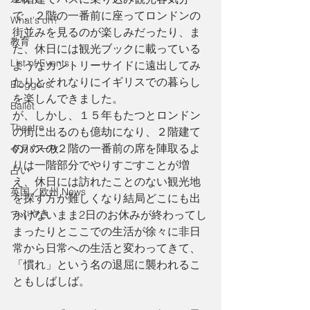
で、２階の一番前に座ってロンドンの
What's on?
街並みを見るのが楽しみだったり、ま
教育
た、休日には観光ブックに載っている
List of Events
ようなカントリーサイドに遠出してみ
たりとそれなりにイギリスでの暮らし
Bloggers
を楽しんできました。
Ballet
が、しかし、１５年もたつとロンドン
Theatre
の街に出るのも億劫になり、２階建て
のバスの２階の一番前の席を陣取るよ
今月の一枚
りは一階部分でやりすごすことが増
占い
え、休日には訪れたことのない観光地
英国／欧州 News
を探す方が難しくなり結局どこにも出
つぶやき
かけないまま2日のお休みが終わってし
まったりとここでの生活が徐々に非日
常から日常への生活と変わってきて、
「慣れ」という名の退屈に襲われるこ
ともしばしば。