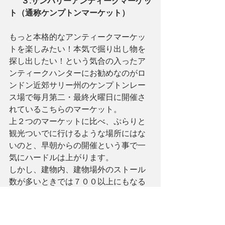
      ３.サンバリーアンティークマーケッ
ト（通称ケンプトンマーケット）
もっと本格的なアンティークマーケッ
トを楽しみたい！本気で掘り出し物を
探し出したい！という気合の入ったア
ンティークハンターにお勧めなのがロ
ンドン近郊サリー州のケンプトンレー
ス場で毎月第二・最終火曜日に開催さ
れているこちらのマーケット。
上２つのマーケットに比べ、ぷらりと
観光ついでに行けるような場所にはな
いのと、早朝からの開催という事で一
気にハードルは上がります。
しかし、建物内、建物場外のストール
数が多いときでは７００以上にもなる
こちらのマーケットはところせましと
並べられた様々な商品を見て歩くだけ
でも楽しいマーケット本来の楽しさを