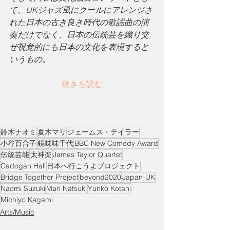
て、UKジャズ風にクールにアレンジさ
れた日本の古き良き時代の歌謡曲の演
奏だけでなく、日本の伝統芸を織り交
ぜ視覚的にも日本の文化を表現すると
いうもの。
続きを読む
鈴木ナオミ
夏木マリ
ジェームス・テイラー
小谷百合子
鏡味味千代
BBC New Comedy Award
伝統芸能
太神楽
James Taylor Quartet
Cadogan Hall
日本へ行こうよプロジェクト
Bridge Together Project
beyond2020
Japan-UK
Naomi Suzuki
Mari Natsuki
Yuriko Kotani
Michiyo Kagami
Arts/Music