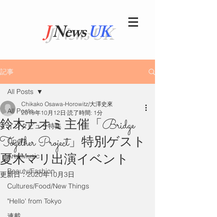
J
News
UK
記事
All Posts
Chikako Osawa-Horowitz/大澤史來
All Posts
2019年10月12日
読了時間: 1分
鈴木ナオミ主催「Bridge
インタビュー特集
Together Project」特別ゲスト
Opera
夏木マリ出演イベント
Arts/Music
Beauty/Fashion
更新日：
2020年10月3日
Cultures/Food/New Things
"Hello' from Tokyo
連載