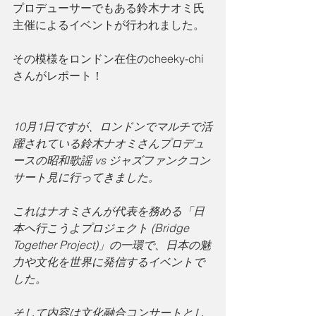
プロデューサーでもある鈴木ナオミ氏
主催によるイベントが行われました。
その模様をロンドン在住のcheeky-chi
さんがレポート！
10月1日ですが、ロンドンでマルチで活
躍されている鈴木ナオミさんプロデュ
ースの昭和歌謡 vs ジャズファンクコン
サート見に行ってきました。
これはナオミさんが代表を務める「日
本へ行こうよプロジェクト (Bridge 
Together Project)」の一環で、日本の魅
力や文化を世界に発信するイベントで
した。
そして内容は文化融合コンサートとし