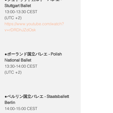
Stuttgart Ballet
13:00-13:30 CEST
(UTC +2)
https://www.youtube.com/watch?
v=rDRDhJZdOsk
●ポーランド国立バレエ - Polish 
National Ballet
13:30-14:00 CEST
(UTC +2)
●ベルリン国立バレエ - Staatsballett 
Berlin
14:00-15:00 CEST