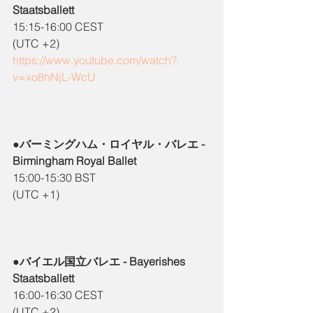
Staatsballett
15:15-16:00 CEST
(UTC +2)
https://www.youtube.com/watch?
v=xo8hNjL-WcU
●バーミングハム・ロイヤル・バレエ - 
Birmingham Royal Ballet
15:00-15:30 BST
(UTC +1)
●バイエル国立バレエ - Bayerishes 
Staatsballett
16:00-16:30 CEST
(UTC +2)