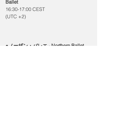
Ballet
16:30-17:00 CEST
(UTC +2)
●ノーザン・バレエ - Northern Ballet
16:30-17:15 BST
(UTC +1)
https://www.youtube.com/watch?
v=bPszOBg6c9o&list=PLwlMq5isZs-
2iZ3sCOubodRf3C2By7QZY
●ヒューストン・バレエ - Houston 
Ballet
11:00-12:00 CDT
(UTC -5)