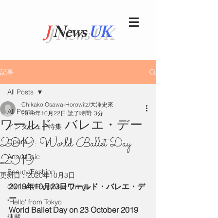
J
News
UK
記事
All Posts
Chikako Osawa-Horowitz/大澤史來
All Posts
2019年10月22日
読了時間: 3分
ワールド・バレエ・デー
インタビュー特集
2019: World Ballet Day
Opera
2019
Arts/Music
Beauty/Fashion
更新日：
2020年10月3日
2019年10月23日ワールド・バレエ・デ
Cultures/Food/New Things
ー
"Hello' from Tokyo
World Ballet Day on 23 October 2019
連載