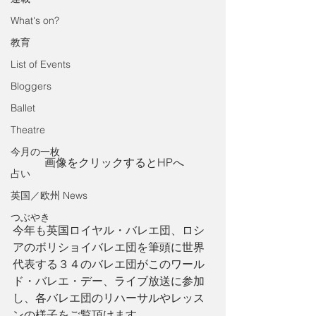
What's on?
教育
List of Events
Bloggers
Ballet
Theatre
今月の一枚
 画像をクリックするとHPへ
占い
英国／欧州 News
つぶやき
今年も英国ロイヤル・バレエ団、ロシ
アのボリショイバレエ団を筆頭に世界
代表する３４のバレエ団がこのワール
ド・バレエ・デー、ライブ放送に参加
し、各バレエ団のリハーサルやレッス
ンの様子をご覧頂けます。