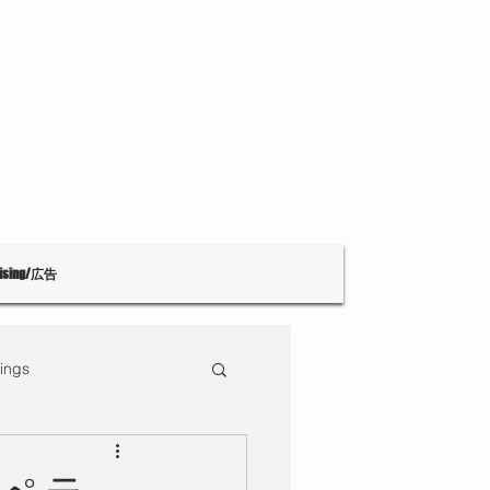
tising/広告
ings
Theatre