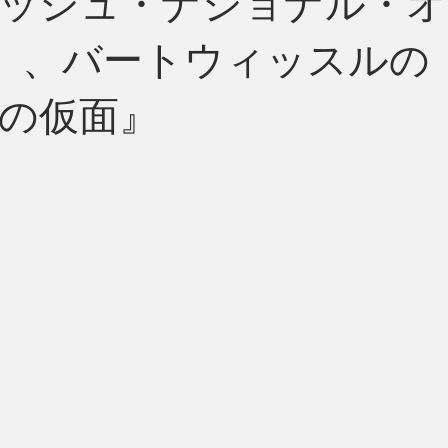
ッシュ・ナショナル・オ
）、バートウィッスルの
州 News
つぶやき
の仮面』