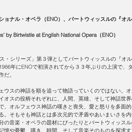
ショナル・オペラ（ENO）、バートウィッスルの『オ
s’ by Birtwistle at English National Opera（ENO）
ウス・シリーズ」第３弾としてバートウィッスルの『オ
1986年にENOで初演されてから３３年ぶりの上演で、
作だ。
ェウスの神話を順を追って物語っていくのではない。オ
イオスの役柄それぞれに、人間、英雄、そして神話世界
で、オルフェウス神話の嘆きと喪失、愛と怒りを多面的
る。そもそも神話とは多次元的で矛盾やあいまいさを内
分の音楽・オペラの題材にぴったりとバートウィッスル
記憶や憂鬱、嘆き、時間、そして音楽そのものを探求す