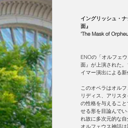
イングリッシュ・ナ
面』
‘The Mask of Orpheu
ENOの「オルフェ
面』が上演された。
イマー演出による新
このオペラはオルフ
リディス、アリスタ
の性格を与えること
せる形を目論んでい
れ故に多次元的な自
オルフェウス神話は