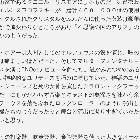
術家であるダニエル・リスモアによるものだ。舞台衣装
エルにスワロフスキーが、総計４００，０００個の使用
イクルされたクリスタルをふんだんに使った衣装は豪華
かで風変わりなところがあり「不思議の国のアリス」の
かのようだった。
・ホアーは人間としてのオルフェウスの役を演じ、味の
は痛ましいほどだった。そしてマルタ・フォンタナル－
スを演じENOのデビューを飾った。温かみとつやのあ
い神秘的なユリディスを巧みに演じていた。神話のユリ
・ジョーンズと死の女神を演じたクラロン・マクファッ
た。にもかかわらず音楽とキャストの奥深さを味わう余
フェウスを落ちぶれたロックンローラーのように演出し
婦たちのようだったりと舞台と演出に凝りすぎていたた
いと思う。
くの打楽器、吹奏楽器、金管楽器を使った大きなオーケ