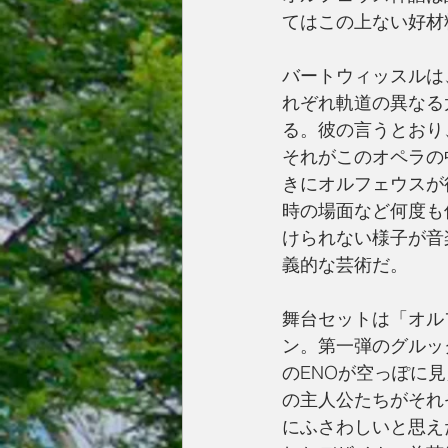
てはこの上ない好材
バートウィッスルは
れぞれ軌道の異なる
る。彼の言うとおり
それがこのオペラの
きにオルフェウスが
時の場面など何度も
けられない様子が音
義的な芸術だ。
舞台セットは「オル
ン。第一弾のグルッ
のENOが空っぽに
の主人公たちがそれ
にふさわしいと思え