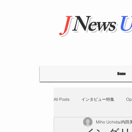
J
News
U
Home
All Posts
インタビュー特集
Op
Miho Uchida/内
"Hello' from Tokyo
連載