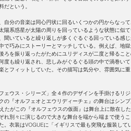
料だという。
、自分の音楽は同心円状に回るいくつかの円からなって
太陽系惑星が太陽の周りを回っているような状態に似て
、聞いていると繰り返しが多くぐるぐる回っている感じ
中で巧みにストーリーとマッチしている。例えば、地獄
後ろを振り返ったがためにユリディスが二度と帰ること
何度も繰り返され、悲しみがぐるぐる頭の中で渦巻いて
楽とフィットしていた。その描写は気分や、雰囲気に重
フェウス・シリーズ」全４作のデザインを手掛けるリジ
クの『オルフェオとエウリディーチェ』の舞台はシンプ
見えたがこの『オルフェウスの仮面』は舞台上に散在し
ぞれ別々に演じるので大きな舞台を端から端まで使うこ
た。衣装はVOGUEに「イギリスで最も突飛な服装して