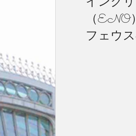
イングリ
（ENO
今月の一枚
占い
英国／欧
フェウス