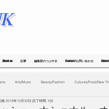
K
About us
記事
編集部のつぶやき
Contact/お問い合わせ
Adver
era
Arts/Music
Beauty/Fashion
Cultures/Food/New Th
田美穂
2019年10月30日
読了時間: 5分
What's on?
教育
List of Events
Bloggers
Ballet