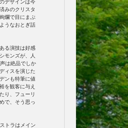
のデザインは今
済みのクリスタ
絢爛で目にまぶ
ようなおとぎ話
ある演技は好感
シモンズが、人
る声は絶品でしか
ディスを演じた
デンも特筆に値
裕を観客に与え
たり、フューリ
めで、そう思っ
ストラはメイン