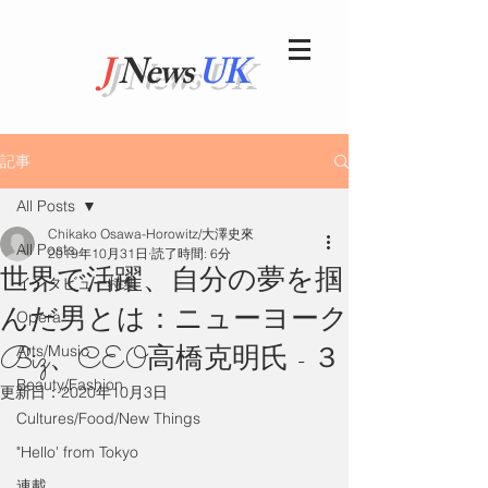
J
News
UK
記事
All Posts
Chikako Osawa-Horowitz/大澤史來
All Posts
2019年10月31日
読了時間: 6分
世界で活躍、自分の夢を掴
インタビュー特集
んだ男とは：ニューヨーク
Opera
Biz、CEO高橋克明氏 - ３
Arts/Music
Beauty/Fashion
更新日：
2020年10月3日
Cultures/Food/New Things
"Hello' from Tokyo
連載