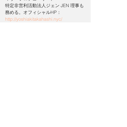
特定非営利活動法人ジェン JEN 理事も
務める。オフィシャルHP：
http://yoshiakitakahashi.nyc/
NYに挑戦する著名人インタビューサイ
ト「ガチ！」は「ニューヨーク BIZ」
のアンケート人気調査で４年連続１位
を獲得。（www.gachi-usa.com）
２０１８年まぐまぐ大賞第一位コラム
部門受賞　３年連続大賞
『「世間の評価より、自分の書きたい
事を」っていう権利を得たと思ってい
る』本人のFBより
近年では ニューヨーク大学、ボストン
昭和女子大学、他、日本各地で世界に
飛び出したい人材を対象に講演会、セ