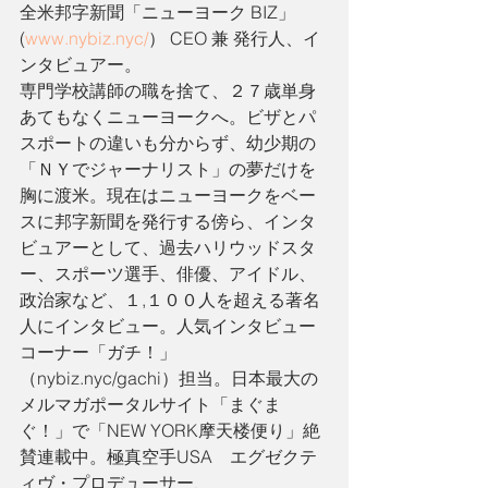
全米邦字新聞「ニューヨーク BIZ」 
(
www.nybiz.nyc/
） CEO 兼 発行人、イ
ンタビュアー。
専門学校講師の職を捨て、２７歳単身
あてもなくニューヨークへ。ビザとパ
スポートの違いも分からず、幼少期の
「ＮＹでジャーナリスト」の夢だけを
胸に渡米。現在はニューヨークをベー
スに邦字新聞を発行する傍ら、インタ
ビュアーとして、過去ハリウッドスタ
ー、スポーツ選手、俳優、アイドル、
政治家など、１,１００人を超える著名
人にインタビュー。人気インタビュー
コーナー「ガチ！」
（nybiz.nyc/gachi）担当。日本最大の
メルマガポータルサイト「まぐま
ぐ！」で「NEW YORK摩天楼便り」絶
賛連載中。極真空手USA　エグゼクテ
ィヴ・プロデューサー、