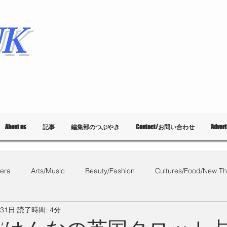
K
About us
記事
編集部のつぶやき
Contact/お問い合わせ
Adver
era
Arts/Music
Beauty/Fashion
Cultures/Food/New Th
月31日
読了時間: 4分
What's on?
教育
List of Events
Bloggers
Ballet