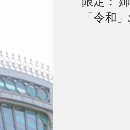
限定：’
「令和」2
今月の一枚
占い
英国／欧