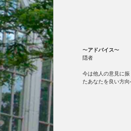
〜
アドバイス
〜
隠者
今は他人の意見に振
たあなたを良い方向