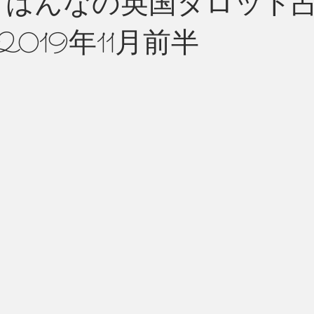
姉’はんなの英国タロット占
019年11月前半
州 News
つぶやき