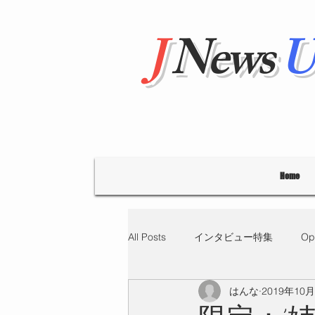
J
News
U
Home
All Posts
インタビュー特集
Op
はんな
2019年10
"Hello' from Tokyo
連載