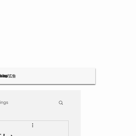
tising/広告
ings
Theatre