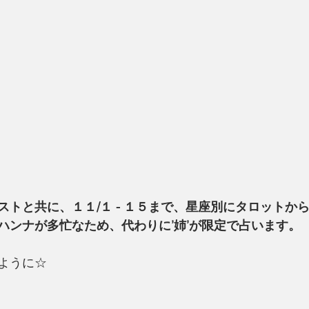
ストと共に、１１/１ - １５まで、星座別にタロットか
ハンナが多忙なため、代わりに’姉’が限定で占います。
ように☆