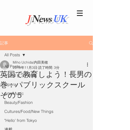
J
News
UK
記事
All Posts
Miho Uchida/内田美穂
All Posts
2019年11月3日
読了時間: 3分
英国で教育しよう！長男の
インタビュー特集
巻：パブリックスクール
Opera
その５
Arts/Music
Beauty/Fashion
Cultures/Food/New Things
"Hello' from Tokyo
連載