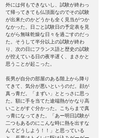
外には何もできないし、試験が終わっ
て帰ってきても仏頂面なのでその試験
が出来たのかどうかも全く見当がつか
なかった。日ごと試験日の予定表を見
ながら無味乾燥な日々を過ごすのだっ
た。そうして半分以上の試験が終わ
り、次の日にフランス語と歴史の試験
が控えている日の夜半遅く、まさかと
思うことが起こった。
長男が自分の部屋のある階上から降り
てきて、気分が悪いというのだ。顔が
真っ青だ。「まずい」ととっさに思っ
た。額に手を当てた途端熱がかなり高
いことがすぐ分かった。こちらまで真
っ青になってきた。「あー明日試験が
二つもあるのにこんな時に熱を出すな
んてどうしよう！！」と思っている
と、長男はトイレに駆け込みゲーゲー