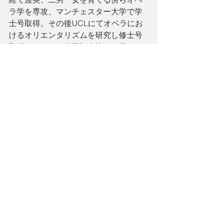
ラ学を専攻、マンチェスター大学で学
士号取得。その後UCLにてオペラにお
けるオリエンタリズムを研究し修士号
取得。ロンドン外国記者協会会員
(London Foreign Press Association)。
ロンドン在住。ACT４をはじめ、日本
の雑誌にて執筆中。