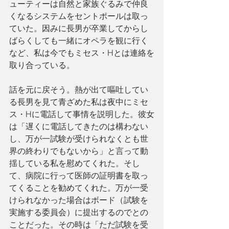
ューティーは自然と家族ぐるみで仲良
くなるシステムをセントポールは取っ
ていた。因みに長男が卒業してからし
ばらくしても一緒にオペラを観に行く
など、私は今でもミセス・Hとは連絡を
取り合っている。
話を元に戻そう。熱が出て嘔吐してい
る長男を見て青ざめた私は夜中にミセ
ス・Hに電話して事情を説明した。彼女
は「遅くに電話してきたのは構わない
し、万が一試験が受けられなくとも世
界の終わりでもないから」と言って動
揺している私を慰めてくれた。そし
て、病院に行って医師の証明書を取っ
てくることを勧めてくれた。万が一受
けられなかった場合はボード（試験を
実施する委員会）に提出するのでとの
ことだった。その時は「ただ試験を受