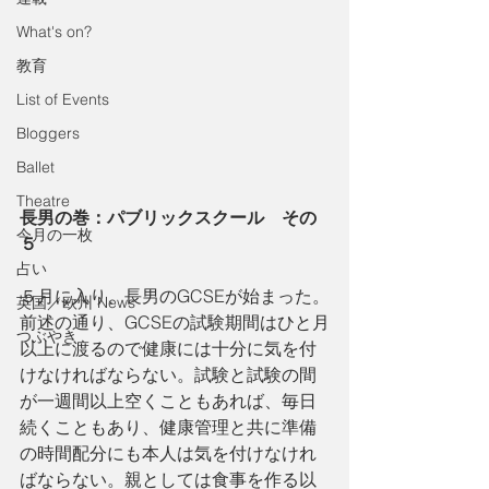
What's on?
教育
List of Events
Bloggers
Ballet
Theatre
長男の巻：パブリックスクール　その
今月の一枚
５
占い
５月に入り、長男のGCSEが始まった。
英国／欧州 News
前述の通り、GCSEの試験期間はひと月
つぶやき
以上に渡るので健康には十分に気を付
けなければならない。試験と試験の間
が一週間以上空くこともあれば、毎日
続くこともあり、健康管理と共に準備
の時間配分にも本人は気を付けなけれ
ばならない。親としては食事を作る以