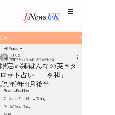
J
News
UK
記事
All Posts
はんな
All Posts
2019年11月15日
読了時間: 5分
限定：’姉’はんなの英国タ
インタビュー特集
ロット占い - 「令和」
Opera
2019年11月後半
Arts/Music
Beauty/Fashion
Cultures/Food/New Things
"Hello' from Tokyo
連載