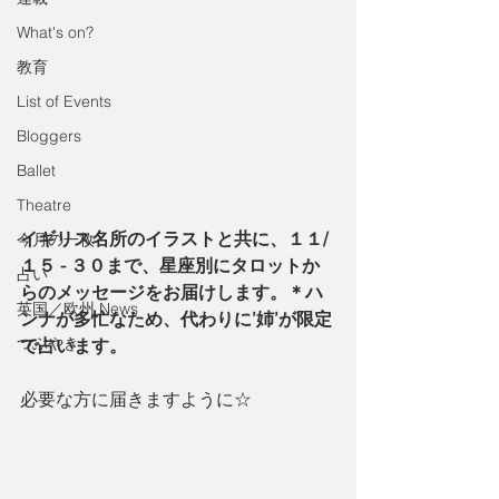
What's on?
教育
List of Events
Bloggers
Ballet
Theatre
イギリス名所のイラストと共に、１１/
今月の一枚
１５ - ３０まで、星座別にタロットか
占い
らのメッセージをお届けします。＊ハ
英国／欧州 News
ンナが多忙なため、代わりに’姉’が限定
つぶやき
で占います。
必要な方に届きますように☆