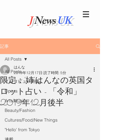
J
News
UK
記事
All Posts
はんな
All Posts
2019年12月17日
読了時間: 5分
限定：’姉’はんなの英国タ
インタビュー特集
ロット占い - 「令和」
Opera
2019年12月後半
Arts/Music
Beauty/Fashion
Cultures/Food/New Things
"Hello' from Tokyo
連載