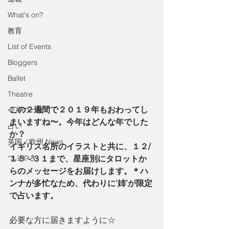
What's on?
教育
List of Events
Bloggers
Ballet
Theatre
この２週間で２０１９年もおわってし
今月の一枚
まいますね〜。今年はどんな年でした
占い
か？
英国／欧州 News
イギリス名所のイラストと共に、１２/
つぶやき
１５ - ３１まで、星座別にタロットか
らのメッセージをお届けします。＊ハ
ンナが多忙なため、代わりに’姉’が限定
で占います。
必要な方に届きますように☆