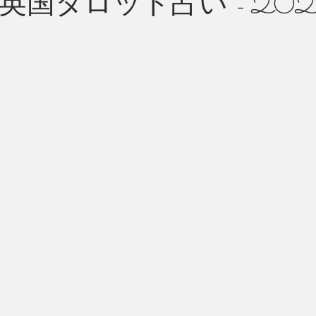
英国タロット占い - 202
州 News
つぶやき