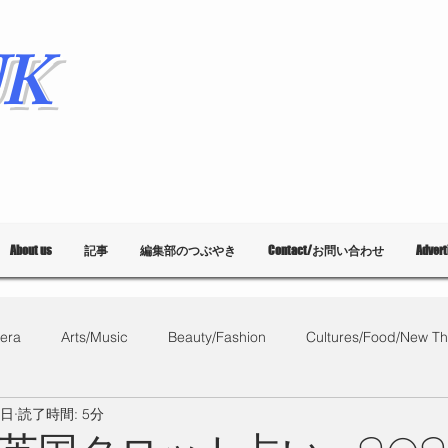
K
About us
記事
編集部のつぶやき
Contact/お問い合わせ
Adver
era
Arts/Music
Beauty/Fashion
Cultures/Food/New Th
1日
読了時間: 5分
What's on?
教育
List of Events
Bloggers
Ballet