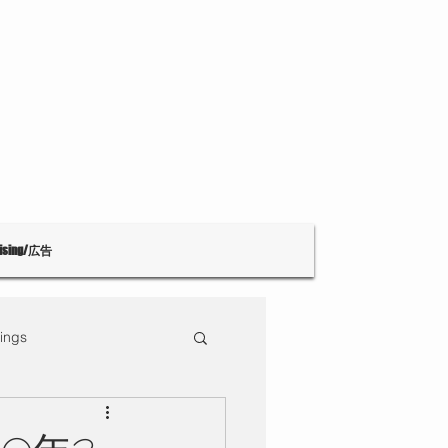
tising/広告
ings
Theatre