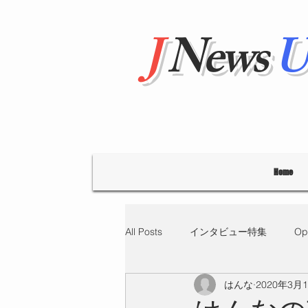
J
News
U
Home
All Posts
インタビュー特集
Op
はんな
2020年3月
"Hello' from Tokyo
連載