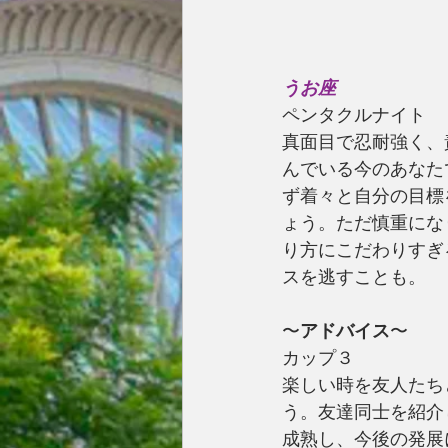
うお座
ペンタクルナイト
真面目で忍耐強く、
んでいる今のあなた
ず着々と自分の目標
ょう。ただ慎重にな
り方にこだわりすぎ
スを逃すことも。
〜
アドバイス
〜
カップ３
楽しい時を友人たち
う。友達同士を紹介
成熟し、今後の発展