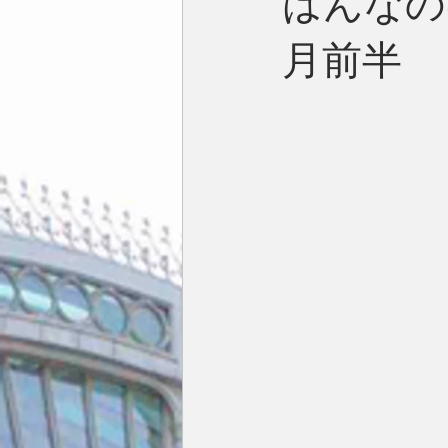
はんなの
月前半
今月の一枚
占い
英国／欧