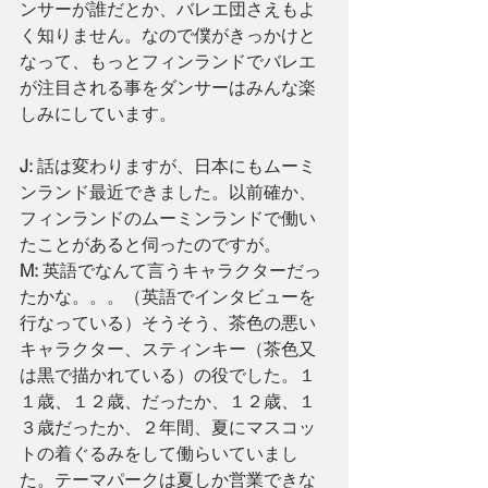
ンサーが誰だとか、バレエ団さえもよ
く知りません。なので僕がきっかけと
なって、もっとフィンランドでバレエ
が注目される事をダンサーはみんな楽
しみにしています。
J: 
話は変わりますが、日本にもムーミ
ンランド最近できました。以前確か、
フィンランドのムーミンランドで働い
たことがあると伺ったのですが。
M: 
英語でなんて言うキャラクターだっ
たかな。。。（英語でインタビューを
行なっている）そうそう、茶色の悪い
キャラクター、スティンキー（茶色又
は黒で描かれている）の役でした。１
１歳、１２歳、だったか、１２歳、１
３歳だったか、２年間、夏にマスコッ
トの着ぐるみをして働らいていまし
た。テーマパークは夏しか営業できな