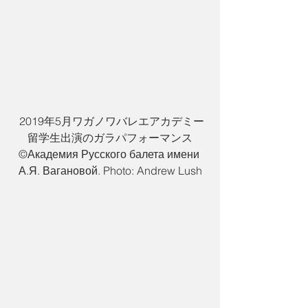
 2019年5月ワガノワバレエアカデミー
留学生出演のガラパフォーマンス
©️Академия Русского балета имени 
А.Я. Вагановой. Photo: Andrew Lush