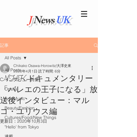
J
News
UK
記事
All Posts
Chikako Osawa-Horowitz/大澤史來
All Posts
2020年4月1日
読了時間: 6分
NHKドキュメンタリー
インタビュー特集
「バレエの王子になる」放
Opera
送後インタビュー：マル
Arts/Music
Beauty/Fashion
コ・ユリウス編
Cultures/Food/New Things
更新日：
2020年10月3日
"Hello' from Tokyo
連載