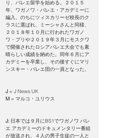
り、バレエ留学を始める。２０１５
年、ワガノワ・バレエ・アカデミーに
編入、のちにツィスカリーゼ校長のク
ラスに選ばれ、ミーシャさんと同様、
２０１８年１０月に行われたワガノ
ワ・プリや２０１９年３月にモスクワ
で開催されたロシアバレエ大会でも素
晴らしい成績を納めた。同年６月にア
カデミーを卒業し、その後すぐにマリ
ンスキー・バレエ団の一員となった。
J
 = J News UK
M
 = マルコ・ユリウス
J: 
日本では９月にBS1でワガノワ バレ
エ アカデミーのドキュメンタリー番組
が放送され、４人の男子生徒の一人と