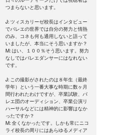
日々のルーティーンだけでは視聴者は
つまらないと思います。
J: 
ツィスカリーゼ校長はインタビュー
でバレエの世界では自分の努力と情熱
のみ、コネも何も通用しないと語って
いましたが、本当にそう思いますか？
M: 
はい、１００％そう思います。努力
なしではバレエダンサーにはなれない
です。
J: 
この撮影がされたのは８年生（最終
学年）という一番大事な時期に数ヶ月
間行われたわけですが、卒業試験、バ
レエ団のオーディション、卒業公演リ
ハーサルなどには精神的に影響はなか
ったですか？
M:
 全くなかったです。しかも常にニコ
ライ校長の周りにはあらゆるメディア