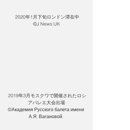
 2020年1月下旬ロンドン滞在中
©️J News UK
 2019年3月モスクワで開催されたロシ
アバレエ大会出場
©️Академия Русского балета имени 
А.Я. Вагановой. 