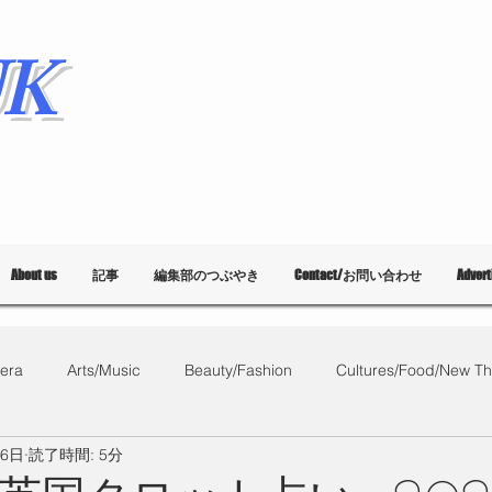
K
About us
記事
編集部のつぶやき
Contact/お問い合わせ
Adver
era
Arts/Music
Beauty/Fashion
Cultures/Food/New Th
16日
読了時間: 5分
What's on?
教育
List of Events
Bloggers
Ballet