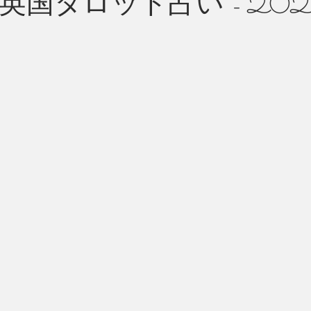
英国タロット占い - 202
州 News
つぶやき