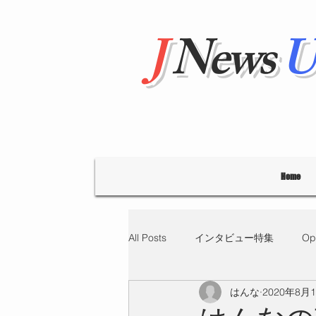
J
News
U
Home
All Posts
インタビュー特集
Op
はんな
2020年8月
"Hello' from Tokyo
連載