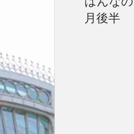
はんなの
月後半
今月の一枚
占い
英国／欧