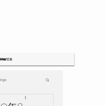
tising/広告
ings
Theatre