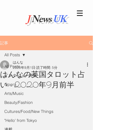
J
News
UK
記事
All Posts
はんな
All Posts
2020年9月1日
読了時間: 5分
はんなの英国タロット占
インタビュー特集
い - 2020年9月前半
Opera
Arts/Music
Beauty/Fashion
Cultures/Food/New Things
"Hello' from Tokyo
連載