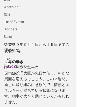
What's on?
教育
List of Events
Bloggers
Ballet
Theatre
２０２０年９月１日から１５日までの
運勢です。
今月の一枚
占い
世界の動き
英国／欧州 News
現状〜
ワンドエース 
日本は総理大臣が先日辞任し、新たな
つぶやき
局面を迎えるでしょう。この２週間、
新しい取り組みに意欲的で、情熱とエ
ネルギーが満ちている状態になりま
す。物事が大きく動いていくかもしれ
ません。