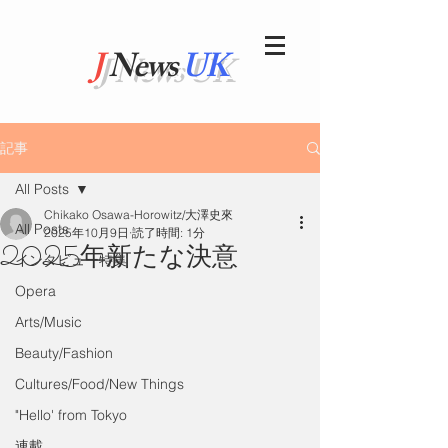
J
News
UK
記事
All Posts
Chikako Osawa-Horowitz/大澤史來
All Posts
2025年10月9日
読了時間: 1分
2025年新たな決意
インタビュー特集
Opera
Arts/Music
Beauty/Fashion
Cultures/Food/New Things
"Hello' from Tokyo
連載