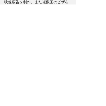
映像広告を制作、また複数国のビザを
所有し起業した実績をもとに、世界で
起業するためのノウハウを伝授する。 
Futagami氏の想いに共鳴し、この組織
が海外に進出することの手助けになる
ことを願いつつIGIRISU-NETの代表と
して奮闘中。
イギリス
ロンドン
英国
UK
山下結穂
女優
ミュージカル
ドイツ
俳優
連載
すべて表示
最新記事