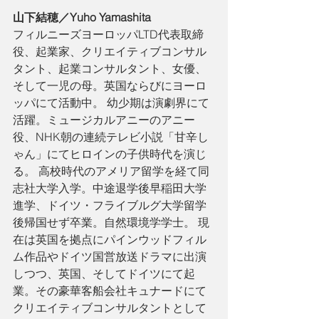
山下結穂／Yuho Yamashita
フィルニーズヨーロッパLTD代表取締
役、起業家、クリエイティブコンサル
タント、起業コンサルタント、女優、
そして一児の母。英国ならびにヨーロ
ッパにて活動中。 幼少期は演劇界にて
活躍。ミュージカルアニーのアニー
役、NHK朝の連続テレビ小説「甘辛し
ゃん」にてヒロインの子供時代を演じ
る。 高校時代のアメリア留学を経て同
志社大学入学。中途退学後早稲田大学
進学、ドイツ・フライブルグ大学留学
後帰国せず卒業。自然環境学学士。 現
在は英国を拠点にパインウッドフィル
ム作品やドイツ国営放送ドラマに出演
しつつ、英国、そしてドイツにて起
業。その豪華客船会社キュナードにて
クリエイティブコンサルタントとして