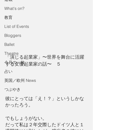
What's on?
教育
List of Events
Bloggers
Ballet
Theatre
「演じる起業家」〜世界を舞台に活躍
今月の一枚
する女優起業家の話〜　５
占い
英国／欧州 News
つぶやき
彼にとっては「え！？」というしかな
かったろう。
でもしょうがない。
だって私は２年交際したドイツ人と１