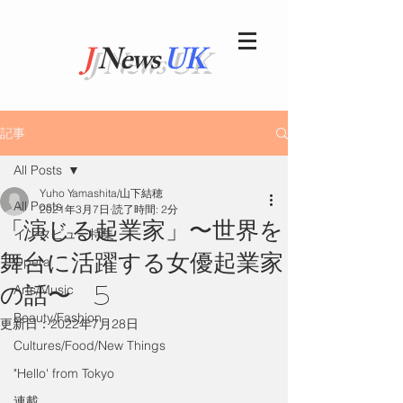
J
News
UK
記事
All Posts
Yuho Yamashita/山下結穂
All Posts
2021年3月7日
読了時間: 2分
「演じる起業家」〜世界を
インタビュー特集
舞台に活躍する女優起業家
Opera
の話〜 5
Arts/Music
Beauty/Fashion
更新日：
2022年7月28日
Cultures/Food/New Things
"Hello' from Tokyo
連載