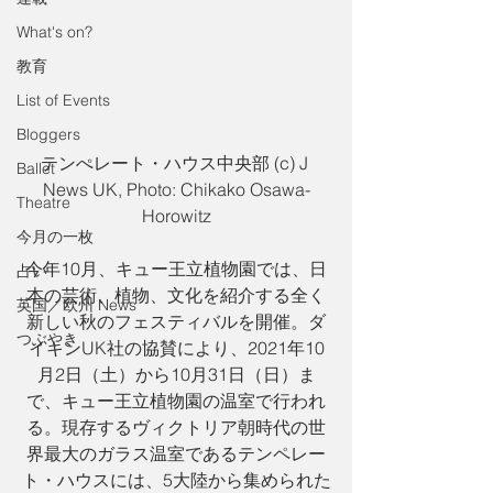
What's on?
教育
List of Events
Bloggers
テンぺレート・ハウス中央部 (c) J 
Ballet
News UK, Photo: Chikako Osawa-
Theatre
Horowitz
今月の一枚
今年10月、キュー王立植物園では、日
占い
本の芸術、植物、文化を紹介する全く
英国／欧州 News
新しい秋のフェスティバルを開催。ダ
つぶやき
イキンUK社の協賛により、2021年10
月2日（土）から10月31日（日）ま
で、キュー王立植物園の温室で行われ
る。現存するヴィクトリア朝時代の世
界最大のガラス温室であるテンペレー
ト・ハウスには、5大陸から集められた