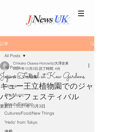
J
News
UK
記事
All Posts
Chikako Osawa-Horowitz/大澤史來
All Posts
2021年10月2日
読了時間: 4分
Japan Festival at Kew Gardens
インタビュー特集
キュー王立植物園でのジャ
Opera
パン・フェスティバル
Arts/Music
Beauty/Fashion
更新日：
2021年10月3日
Cultures/Food/New Things
"Hello' from Tokyo
連載