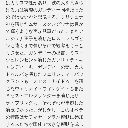
はカリスマ性があり、彼の人を惹きつ
ける力は実際のガンディー同様だった
のではないかと想像する。クリシュナ
神を演じたムサ・ヌクングワナは豊か
で輝くような声が見事だった。またア
ルジュナ王子を演じたロス・ラムゴビ
ンも遠くまで伸びる声で観客をうっと
りさせた。ガンディーの秘書、ミス・
シュレンセンを演じたガブリエラ・キ
ャシディーも、ガンディーの妻、カス
トゥルバを演じたフェリシティ・バッ
クランドも、ミセス・ナイドゥーを演
じたヴェリティ・ウィンゲイトもまた
ミセス・アレクサンダーを演じたサ
ラ・プリングも、それぞれが卓越した
演技であった、がしかし、このオペラ
の特徴はサティヤーグラハ運動に参加
する人たちが団体で大きな運動を成し