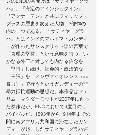
ンのENOの幕開けは『サティヤーグラ
ハ』。『海辺のアインシュタイン』
『アクナーテン』と共にフィリップ・
グラスの歴史を変えた人物、3部作の
内の一つである。 「サティヤーグラ
ハ」とはインドのマハトマ・ガンディ
ーが作ったサンスクリット語の言葉で
「真理の堅持」という意味を持つ。い
かなる外圧に対しても内なる信念を
「堅持」し続け、社会的・政治的な
「主張」を「ノンヴァイオレンス（非
暴力）」で行うというガンディーの非
暴力抵抗運動の思想だ。本作品はフェ
リム・マクダーモットが2007年に創っ
た傑作だが、ENOにおいて4度目のリ
バイバルだ。1893年から1914年までの
間に南アフリカ共和国に滞在したガン
ディーが起こしたサティヤーグラハ運