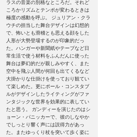
ラスの音楽の別格なところだ。それど
ころかリズムとテンポが変わるときは
極度の感動を呼ぶ。 ジュリアン・クラ
ウチの担当した舞台デザインは幻想的
で、怖いとも滑稽とも思える顔をした
人形が大勢登場するのが印象的だっ
た。ハンガーや新聞紙やテープなど日
常生活で使う材料をふんだんに使った
舞台は夢幻的だが親しみやすく、また
空中を飛ぶ人間が何回も出てくるなど
大掛かりな仕掛けを使っており観てい
て楽しめた。更にポール・コンスタブ
ルがデザインしたライティングがファ
ンタジックな世界を効果的に表してい
たと思う。 ガンディーを演じたのはシ
ョーン・パニッカーで、彼のしなやか
でしっとり響く声には説得力があっ
た。またゆっくり杖を突いて歩く姿に