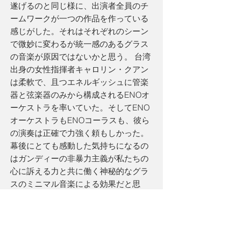
遂げるのと同じ様に、出演者全員のチ
ームワークが一つの作品を作っている
感じがした。それはそれぞれのシーン
で微妙に変わるが統一感のあるグラス
の音楽が原因ではないかと思う。 台湾
出身の女性指揮者キャロリン・クアン
は柔軟で、且つエネルギッシュに管楽
器と弦楽器のみから構成されるENOオ
ーケストラを率いていた。そしてENO
オーケストラもENOコーラスも、彼ら
の演奏は正確で力強く頼もしかった。
幕後にとても感動した気持ちになるの
はガンディーの非暴力主義が私たちの
心に訴える力と共に働く神秘的なグラ
スのミニマル音楽による効果だと思
う。一味変わったこのオペラ、ぜひ鑑
賞してほしい。 2021年10月28日ま
で
https://www.eno.org/
*ミニマル・