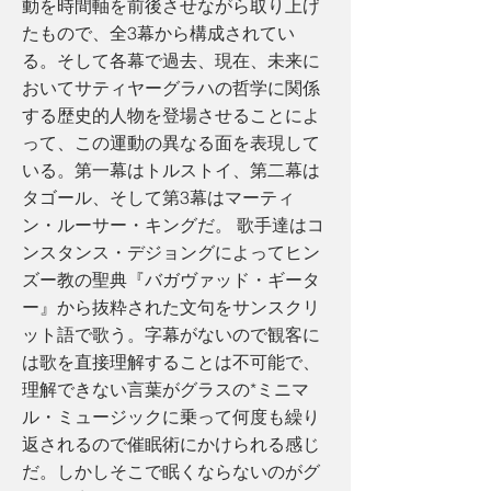
動を時間軸を前後させながら取り上げ
たもので、全3幕から構成されてい
る。そして各幕で過去、現在、未来に
おいてサティヤーグラハの哲学に関係
する歴史的人物を登場させることによ
って、この運動の異なる面を表現して
いる。第一幕はトルストイ、第二幕は
タゴール、そして第3幕はマーティ
ン・ルーサー・キングだ。 歌手達はコ
ンスタンス・デジョングによってヒン
ズー教の聖典『バガヴァッド・ギータ
ー』から抜粋された文句をサンスクリ
ット語で歌う。字幕がないので観客に
は歌を直接理解することは不可能で、
理解できない言葉がグラスの*ミニマ
ル・ミュージックに乗って何度も繰り
返されるので催眠術にかけられる感じ
だ。しかしそこで眠くならないのがグ