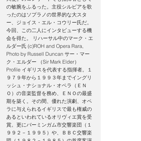
の敏腕をふるった。主役シルビアを歌
ったのはソプラノの世界的な大スタ
ー、ジョイス・エル・コウリー氏だ。
今回、この二人にインタビューする機
会を得た。 リハーサル中のマーク・エ
ルダー氏 (c)ROH and Opera Rara,
Photo by Russell Duncan サー・マー
ク・エルダー （Sir Mark Elder）
Profile イギリスを代表する指揮者。１
９７９年から１９９３年までイングリ
ッシュ・ナショナル・オペラ（ＥＮ
Ｏ）の音楽監督を務め、ＥＮＯの最盛
期を築く。その間、優れた演劇、オペ
ラに与えられるイギリスで最も権威の
あるといわれているオリヴィエ賞を受
賞。更にバーミンガム市交響楽団（１
９９２－１９９５）や、ＢＢＣ交響楽
団（１９８２－１９８５）の首席客演