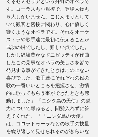
くるセミセリアという分野のオペラで
す。コーラスも小規模で、登場人物も
５人しかいません。こじんまりとして
いて観客と密接に関わり、心に優しく
響くようなオペラです。それをオーケ
ストラや歌手達に最初に伝えることが
成功の鍵でしたし、難しい点でした。
しかし経験豊かなドニゼッティが作曲
したこの見事なオペラの美しさを皆で
発見する事ができたときはこの上ない
喜びでした。歌手達にそれぞれの役の
歌の一番いいところを把握させ、激情
的に歌ってもらう事ができたときも感
動しました」 『ニシダ島の天使』の魅
力について尋ねると、間髪入れずに答
えてくれた。 「『ニシダ島の天使』
は、コロラトゥーラなどの歌手の技量
を繰り返して見せられるのがきらいな