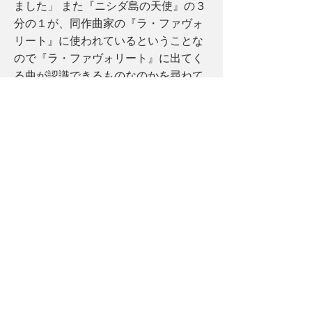
ました」 また『ニシダ島の天使』の３
分の１が、同作曲家の『ラ・ファヴォ
リート』に使われているということな
ので『ラ・ファヴォリート』に出てく
る曲が認識できるものなのかを尋ねて
みた。 「曲の（長短の）調が違ってい
るし同じ曲が出てくる際のドラマの場
面が違うし、また順番も異なるので
『ラ・ファヴォリート』をよくよく知
っている人でなければ同じ曲だとは分
からないと思います。何より、ドニゼ
ッティは『ニシダ島の天使』のリブレ
ットのためにこれらの曲を作ったので
す。だから人々は、あーこういう背景
から『ラ・ファヴォリート』の曲は出
てきているんだと、新たな発見をする
ことでしょう」 コンサート形式の公演
を成功させ、レコーディング発売を控