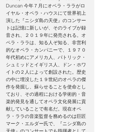
Duncan 今年７月にオペラ・ララがロ
イヤル・オペラ・ハウスにて世界初上
演した『ニシダ島の天使』のコンサー
トは記憶に新しいが、そのライブが録
音され、２０１９年に発売される。オ
ペラ・ララは、知る人ぞ知る、非営利
的なオペラ・カンパニーで、１９７０
年代初めにアメリカ人、パトリック・
シュミッドとイギリス人、ドン・ホワ
イトの２人によって創設された。歴史
の中に埋没した１９世紀のオペラの傑
作を発掘し、蘇らせることを使命とし
ており、その過程における学術的・音
楽的発見を通してオペラ文化発展に貢
献していることで有名だ。現在オペ
ラ・ララの音楽監督を務めるのは巨匠
マーク・エルダー氏で、『ニシダ島の
天使』のコンサートでも指揮者として