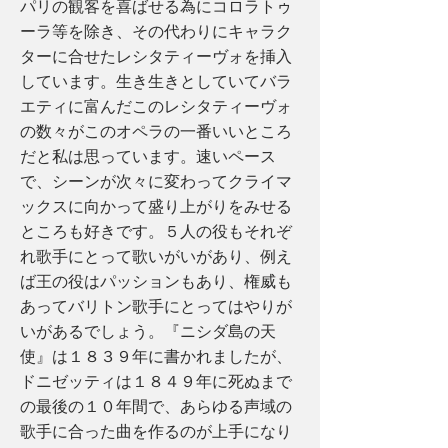
パリの観客を喜ばせる為にコロラトゥ
ーラ等を除き、その代わりにキャラク
ターに合せたレシタティーヴォを挿入
しています。生き生きとしていてバラ
エティに富んだこのレシタティーヴォ
の数々がこのオペラの一番いいところ
だと私は思っています。速いペース
で、シーンが次々に変わってクライマ
ックスに向かって盛り上がりをみせる
ところも好きです。５人の役もそれぞ
れ歌手にとって歌いがいがあり、例え
ば王の役はパッションもあり、権威も
あってバリトン歌手にとってはやりが
いがあるでしょう。『ニシダ島の天
使』は１８３９年に書かれましたが、
ドニゼッティは１８４９年に死ぬまで
の最後の１０年間で、あらゆる声域の
歌手に合った曲を作るのが上手になり