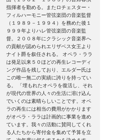
指揮者を勤める。またロチェスター・
フィルハーモニー管弦楽団の音楽監督
（１９８９－１９９４）を務めた後１
９９９年よりハレ管弦楽団の音楽監
督。２００８年にクラシック音楽界へ
の貢献が認められエリザベス女王より
ナイト爵を叙任される。 オペラ・ララ
は発足以来５０ほどの再生レコーディ
ング作品を残しており、エルダー氏は
この唯一無二の実績に誇りを持ってい
る。 「埋もれたオペラを復活し、それ
が現代の世界の人々の生活に溶け込ん
でいくのは素晴らしいことです。オペ
ラの再生には相当の費用がかかります
がオペラ・ララは計画的に事業を進め
ています。我々の活動に賛同してくれ
る人たちから寄付金を集めて予算を立