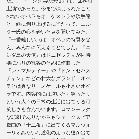
た。」 『ニシダ島の天使』は、世界初
上演であった。今まで演じられたこと
のないオペラをオーケストラや歌手達
と一緒に創り上げるに当たって、エル
ダー氏の心を砕いた点を聞いてみた。
「一番難しい点は、オペラの特質を捉
え、みんなに伝えることでした。『ニ
シダ島の天使』はドニゼッティが同時
期にパリの観客のために作曲した
『レ・マルティー』や『ドン・セバス
チャン』などの壮大なグランド・オペ
ラとは異なり、スケールも小さいオペ
ラです。内容的には泣いたり笑ったり
という人々の日常の生活に出てくる可
笑しさを含んでいます。ロマンチック
な悲劇でありながらもシェークスピア
戯曲の『十二夜』に出てくるマルヴォ
ーリオみたいな道化のような役が出て