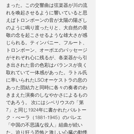
まった。この交響曲は弦楽器が川の流
れを喚起させるように響いていると思
えばトロンボーンの音が太陽の陽ざし
のように鳴り渡ったりと、大自然の畏
敬の念を起こさせるような雄大さが感
じられる。ティンパニー、フルート、
トロンボーン、オーボエのパッセージ
がそれぞれ心に残るが、各楽器から引
き出された音の色彩はバランスが良く
取れていて一体感があった。ラトル氏
に率いられたLSOオーケストラの息の
あった団結力と同時に各々の奏者のわ
きまえた演奏のしなやかさによるもの
であろう。 次にはシベリウスの「第
7」と同じ1924年に書かれたバルトー
ク・べーラ（1881-1945）のバレエ
「中国の不思議な役人」組曲が続い
た。迫り狂う恐怖と激しい心臓の動悸