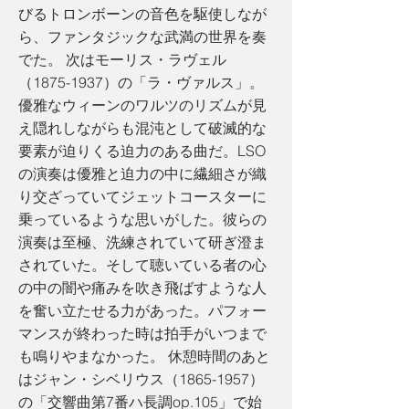
びるトロンボーンの音色を駆使しなが
ら、ファンタジックな武満の世界を奏
でた。 次はモーリス・ラヴェル
（1875-1937）の「ラ・ヴァルス」。
優雅なウィーンのワルツのリズムが見
え隠れしながらも混沌として破滅的な
要素が迫りくる迫力のある曲だ。LSO
の演奏は優雅と迫力の中に繊細さが織
り交ざっていてジェットコースターに
乗っているような思いがした。彼らの
演奏は至極、洗練されていて研ぎ澄ま
されていた。そして聴いている者の心
の中の闇や痛みを吹き飛ばすような人
を奮い立たせる力があった。パフォー
マンスが終わった時は拍手がいつまで
も鳴りやまなかった。 休憩時間のあと
はジャン・シベリウス（1865-1957）
の「交響曲第7番ハ長調op.105」で始