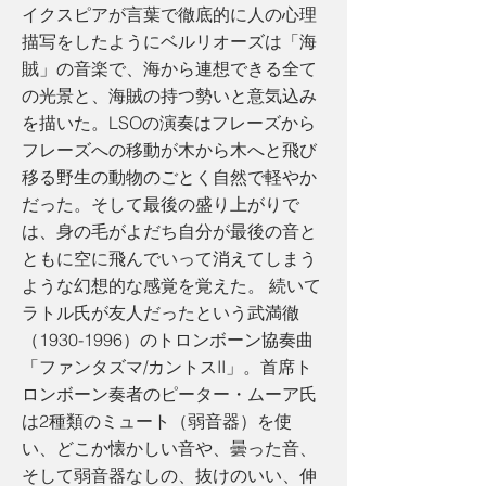
イクスピアが言葉で徹底的に人の心理
描写をしたようにベルリオーズは「海
賊」の音楽で、海から連想できる全て
の光景と、海賊の持つ勢いと意気込み
を描いた。LSOの演奏はフレーズから
フレーズへの移動が木から木へと飛び
移る野生の動物のごとく自然で軽やか
だった。そして最後の盛り上がりで
は、身の毛がよだち自分が最後の音と
ともに空に飛んでいって消えてしまう
ような幻想的な感覚を覚えた。 続いて
ラトル氏が友人だったという武満徹
（1930-1996）のトロンボーン協奏曲
「ファンタズマ/カントスII」。首席ト
ロンボーン奏者のピーター・ムーア氏
は2種類のミュート（弱音器）を使
い、どこか懐かしい音や、曇った音、
そして弱音器なしの、抜けのいい、伸