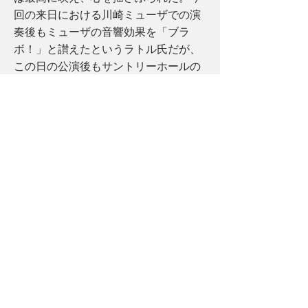
回の来日における川崎ミューザでの演
奏後もミューザの音響効果を「ブラ
ボ！」と讃えたというラトル氏だが、
この日の公演後もサントリーホールの
天井を指さしてその音響効果を讃えて
いた。 サントリーホールは音響効果が
優れているだけでなく、見た目も誠に
美しい。三角錐の形が並んだホワイ
ト・オーク材でできた側壁、同じ三角
錐の形に凹凸に並べられた正面のパイ
プオルガンのパイプ、そして内側に湾
曲している天井は客席のすみずみに理
想的な反射音を伝えるのみならず、デ
ザインが完璧で、目にも快楽を与えて
くれる。サントリーホールとラトルと
LSO――極上の時間を生み出す世界有
数の組み合わせだ。 武満徹「ファンタ
ズマ/カントスII」演奏時における首席