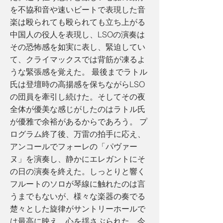
を不協和音や速いビートで表現した音
楽は殴られても殴られても立ち上がる
中国人の役人を表現し、LSOの演奏は
その恐怖感を如実に表し、緊迫してい
て、クライマックスでは背筋が凍るよ
うな緊張感を覚えた。 最後までラトル
氏は登壇時の高揚感を保ちながらLSO
の団員を牽引し続けた。そしてその夜
全体が優美な感じがしたのはラトル氏
が優雅で余裕があるからであろう。 プ
ログラム終了後、万雷の拍手に応え、
アンコールでフォーレの「パヴァー
ヌ」を演奏し、静かにエレガントにそ
の日の演奏を終えた。しっとりと響く
フルートのソロが琴線に触れたのは言
うまでもないが、様々な楽器の奏でる
楚々とした旋律がサントリーホールで
は最高に映え、心を揺さぶられた。今