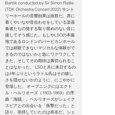
Bartók conducted by Sir Simon Rattle
(TDK Orchestra Concert 2022) サント
リーホールの音響効果は抜群だ。席に
着くやいなや音合わせをしている楽器
奏者たちの発する取り留めのない音に
接してそう感じた。もしやLSOの本拠
地であるロンドンのバービカンホール
では経験できないマジカルな体験がで
きるのではないかと急にワクワクして
きた。そしてその期待は裏切られるこ
とはなかった。 LSOと共に来日するの
は4年ぶりというラトル氏はその嬉し
さを隠せないかのように、にこやかに
登場した。 オープニングにはエクト
ル・べルリオーズ（1803-1869）の序
曲「海賊」。ベルリオーズがシェイク
スピアとの出会いを「衝撃だった」と
語り、崇拝していたのは有名だ。シェ