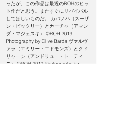
ったが、この作品は最近のROHのヒッ
ト作だと思う。またすぐにリバイバル
してほしいものだ。 カバノハ（スーザ
ン・ビックリー）とカーチャ（アマン
ダ・マジェスキ） ©ROH 2019
Photography by Clive Barda ヴァルヴ
ァラ（エミリー・エドモンズ）とクド
リャーシ（アンドリュー・トーティ
ス） ©ROH 2019 Photography by
Clive Barda ボリス（パヴェル・チェ
ルノシュ）とカーチャ（アマンダ・マ
ジェスキ） ©ROH 2019 Photography
by Clive Barda カバノハ（スーザン・
ビックリー）とカーチャ（アマンダ・
マジェスキ）と カーチャの夫ティホン
（アンドリュー・ステープルズ）
©ROH 2019 Photography by Clive
Barda Miho Uchida/内田美穂 聖心女子