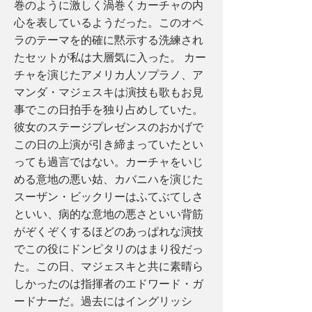
巻のように激しく渦巻くカーチャの内
心を表しているようだった。このオペ
ラのテーマを的確に黙示する洗練され
たセットが私は大層気に入った。 カー
チャを演じたアメリカ人ソプラノ、ア
マンダ・マジェスキは演技も歌もお見
事でこの日拍手を独り占めしていた。
彼女のステージプレゼンスのおかげで
この日の上演が引き締まっていたとい
っても過言ではない。カーチャをいじ
める意地の悪い姑、カバニハを演じた
スーザン・ビックリーはふてぶてしさ
といい、病的な意地の悪さといい背筋
がぞくぞくするほどのあっぱれな演技
でこの役にドンピタリのはまり役だっ
た。この日、マジェスキと共に素晴ら
しかったのは指揮者のエドワード・ガ
ードナーだ。過去にはイングリッシ