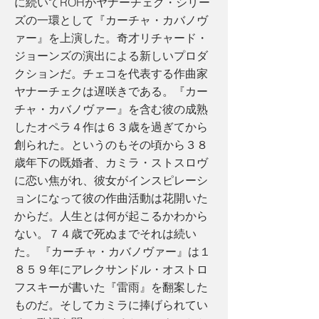
に続いてROHがヤナーチェク・シリー
ズの一環として『カーチャ・カバノヴ
ァー』を上演した。奇才リチャード・
ジョーンズの演出による新しいプロダ
クションだ。チェコを代表する作曲家
ヤナーチェクは遅咲きである。『カー
チャ・カバノヴァー』を含む彼の成熟
したオペラ４作は６３歳を過ぎてから
創られた。というのもその頃から３８
歳年下の既婚者、カミラ・ストスロヴ
に恋い焦がれ、彼女がインスピレーシ
ョンになって彼の作曲活動は花開いた
からだ。人生とは何が起こるかわから
ない。７４歳で死ぬまでそれは続い
た。 『カーチャ・カバノヴァー』は１
８５９年にアレクサンドル・オストロ
フスキーが書いた『雷雨』を翻案した
ものだ。そしてカミラに捧げられてい