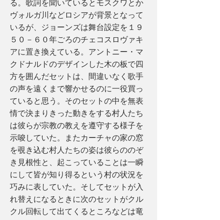
る。歌詞を聞いているとモスクワとか
ヴォルガ川などロシアが背景となって
いるが、ジョーンズは舞台設定を１９
５０－６０年ごろのチェコスロヴァキ
アに置き換えている。アントニー・マ
クドナルドのデザインした木の板で四
方を囲んだセットは、間違いなく歌手
の声を遠くまで響かせるのに一役買っ
ていると思う。そのセットの中を無表
情で決まりきった動きをする村人たち
は彼らが宗教の教えを遵守する様子を
示唆していた。またカーチャの家の窓
を覗き込む村人たちの姿は彼らののぞ
き見根性と、起こっていることは一瞬
にして皆が知り得るという村の状況を
巧みに表していた。そしてセットが入
れ替えになるときに次のセットがクル
クル回転して出てくるところなどは竜