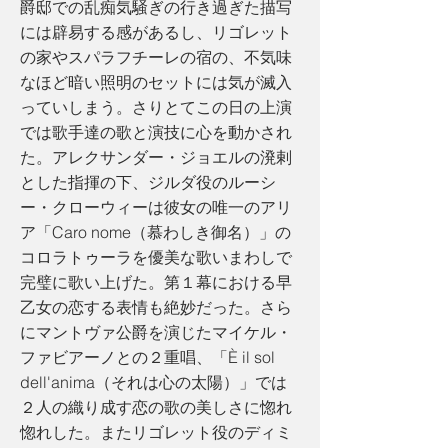
爵邸での乱痴気騒ぎの行き過ぎた描写
には辟易する感があるし、リゴレット
の家やスパラフチーレの宿の、不気味
なほど暗い照明のセットには気が滅入
っていしまう。さりとてこの日の上演
では歌手達の歌と演技に心を動かされ
た。アレクサンダー・ジョエルの溌剌
とした指揮の下、ジルダ役のルーシ
ー・クローウィーは彼女の唯一のアリ
ア「Caro nome（慕わしき御名）」の
コロラトゥーラを優美な歌いまわしで
完璧に歌い上げた。第１幕における早
乙女の恋する表情も絶妙だった。さら
にマントヴァ公爵を演じたマイケル・
ファビアーノとの２重唱、「È il sol
dell'anima（それは心の太陽）」では
２人の織り成す恋の歌の美しさに惚れ
惚れした。またリゴレット役のディミ