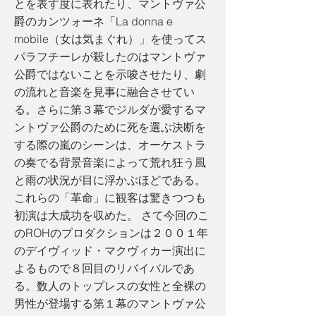
とを表す度に表れたり、マントヴァ公
爵のカンツォーネ「La donna e
mobile（女は気まぐれ）」を使ってス
パラフチーレが殺したのはマントヴァ
公爵ではないことを示唆させたり、劇
の流れと音楽を見事に融合させてい
る。さらに第３幕でジルダが愛するマ
ントヴァ公爵のために死を選ぶ決断を
する際の嵐のシーンは、オーケストラ
の奏でる背景音楽によって荒れ狂う風
と雨の状況が目に浮かぶほどである。
これらの「革命」に観客は驚きつつも
初演は大成功を収めた。 さて今回のこ
のROHのプロダクションは２００１年
のデイヴィッド・マクヴィカー演出に
よるもので８回目のリバイバルであ
る。数人のトップレスの女性と全裸の
男性が登場する第１幕のマントヴァ公