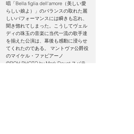
唱「Bella figlia dell'amore（美しい愛
らしい娘よ）」のバランスの取れた麗
しいパフォーマンスには瞬きも忘れ、
聞き惚れてしまった。こうしてヴェル
ディの珠玉の音楽に当代一流の歌手達
を揃えた公演は、幕後も感動に浸らせ
てくれたのである。 マントヴァ公爵役
のマイケル・ファビアーノ
©︎ROH.PHOTO by Mark Douet スパラ
フチーレ役のアンドレア・マストロー
ニとリゴレット役のディミトリ・プラ
タニアス©︎ROH.PHOTO by Mark Douet
リゴレット役ディミトリ・プラタニア
ス©︎ROH.PHOTO by Mark Douet リゴ
レットの家のセット©︎ROH.PHOTO by
Mark Douet ジルダが死ぬシーン
©︎ROH.PHOTO by Mark Douet Miho
Uchida/内田美穂 聖心女子大学卒業後