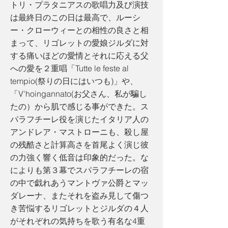
トリ・プラタニアスの歌唱力及び演技
は最終日のこの日は最高で、ルーシ
ー・クローウィーとの相性の良さと相
まって、リゴレットの愛娘ジルダに対
する痛いほどの愛情とそれに応える父
への愛を２重唱「Tutte le feste al
tempio(祭りの日にはいつも)」や、
「V'hoingannato(お父さん、私が騙し
たの）から肌で感じる事ができた。ス
パラフチーレ役を演じたイタリア人の
アンドレア・マストローニも、殺し屋
の残酷さと計算高さを首尾よく演じ彼
の力強く響く低音は印象的だった。な
によりも第３幕でスパラフチーレの宿
の中で戯れあうマントヴァ公爵とマッ
ダレーナ、またそれを盗み見して傷つ
き苦悩するリゴレットとジルダの４人
がそれぞれの気持ちを歌う有名な4重